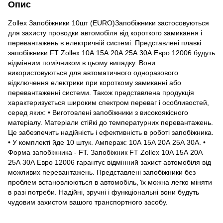
Опис
Zollex Запобіжники 10шт (EURO)Запобіжники застосовуються
для захисту проводки автомобіля від короткого замикання і
перевантажень в електричній системі. Представлені плавкі
запобіжники FT Zollex 10А 15А 20А 25А 30А Евро 12006 будуть
відмінним помічником в цьому випадку. Вони
використовуються для автоматичного одноразового
відключення електрики при короткому замиканні або
перевантаженні системи. Також представлена продукція
характеризується широким спектром переваг і особливостей,
серед яких: • Виготовлені запобіжники з високоякісного
матеріалу. Матеріали стійкі до температурних перевантажень.
Це забезпечить надійність і ефективність в роботі запобіжника.
• У комплекті йде 10 штук. Ампераж: 10А 15А 20А 25А 30А. •
Форма запобіжника - FT. Запобіжник FT Zollex 10А 15А 20А
25А 30А Евро 12006 гарантує відмінний захист автомобіля від
можливих перевантажень. Представлені запобіжники без
проблем встановлюються в автомобіль, їх можна легко міняти
в разі потреби. Надійні, зручні і функціональні вони будуть
чудовим захистом вашого транспортного засобу.