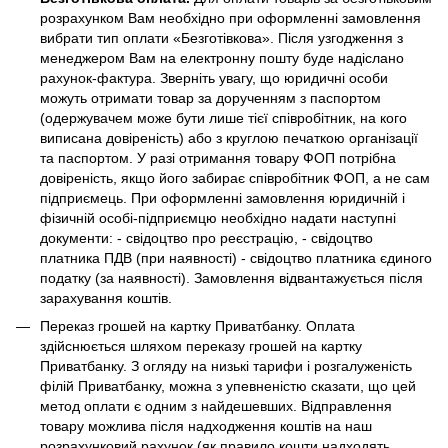
розрахунком Вам необхідно при оформленні замовлення
вибрати тип оплати «Безготівкова». Після узгодження з
менеджером Вам на електронну пошту буде надіслано
рахунок-фактура. Зверніть увагу, що юридичні особи
можуть отримати товар за дорученням з паспортом
(одержувачем може бути лише тієї співробітник, на кого
виписана довіреність) або з круглою печаткою організації
та паспортом. У разі отримання товару ФОП потрібна
довіреність, якщо його забирає співробітник ФОП, а не сам
підприємець. При оформленні замовлення юридичній і
фізичній особі-підприємцю необхідно надати наступні
документи: - свідоцтво про реєстрацію, - свідоцтво
платника ПДВ (при наявності) - свідоцтво платника єдиного
податку (за наявності). Замовлення відвантажується після
зарахування коштів.
Переказ грошей на картку Приватбанку. Оплата
здійснюється шляхом переказу грошей на картку
Приватбанку. З огляду на низькі тарифи і розгалуженість
філій Приватбанку, можна з упевненістю сказати, що цей
метод оплати є одним з найдешевших. Відправлення
товару можлива після надходження коштів на наш
розрахунковий рахунок (як правило кошти надходять