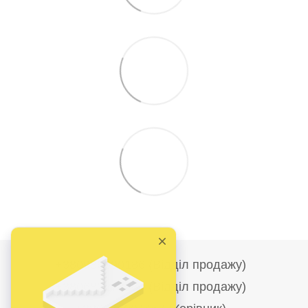
+380986690186 (Відділ продажу)
+380682278284 (Відділ продажу)