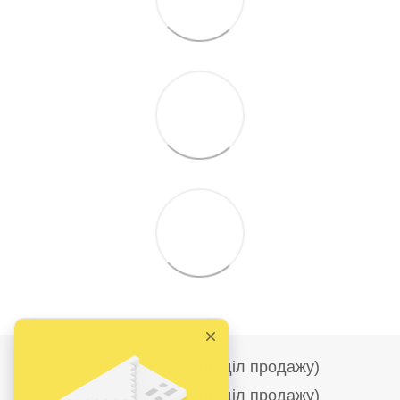
+380986690186 (Відділ продажу)
+380682278284 (Відділ продажу)