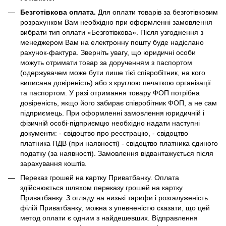
Безготівкова оплата.
Для оплати товарів за безготівковим
розрахунком Вам необхідно при оформленні замовлення
вибрати тип оплати «Безготівкова». Після узгодження з
менеджером Вам на електронну пошту буде надіслано
рахунок-фактура. Зверніть увагу, що юридичні особи
можуть отримати товар за дорученням з паспортом
(одержувачем може бути лише тієї співробітник, на кого
виписана довіреність) або з круглою печаткою організації
та паспортом. У разі отримання товару ФОП потрібна
довіреність, якщо його забирає співробітник ФОП, а не сам
підприємець. При оформленні замовлення юридичній і
фізичній особі-підприємцю необхідно надати наступні
документи: - свідоцтво про реєстрацію, - свідоцтво
платника ПДВ (при наявності) - свідоцтво платника єдиного
податку (за наявності). Замовлення відвантажується після
зарахування коштів.
Переказ грошей на картку Приватбанку. Оплата
здійснюється шляхом переказу грошей на картку
Приватбанку. З огляду на низькі тарифи і розгалуженість
філій Приватбанку, можна з упевненістю сказати, що цей
метод оплати є одним з найдешевших. Відправлення