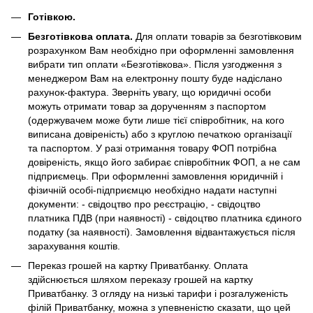
Готівкою.
Безготівкова оплата.
Для оплати товарів за безготівковим
розрахунком Вам необхідно при оформленні замовлення
вибрати тип оплати «Безготівкова». Після узгодження з
менеджером Вам на електронну пошту буде надіслано
рахунок-фактура. Зверніть увагу, що юридичні особи
можуть отримати товар за дорученням з паспортом
(одержувачем може бути лише тієї співробітник, на кого
виписана довіреність) або з круглою печаткою організації
та паспортом. У разі отримання товару ФОП потрібна
довіреність, якщо його забирає співробітник ФОП, а не сам
підприємець. При оформленні замовлення юридичній і
фізичній особі-підприємцю необхідно надати наступні
документи: - свідоцтво про реєстрацію, - свідоцтво
платника ПДВ (при наявності) - свідоцтво платника єдиного
податку (за наявності). Замовлення відвантажується після
зарахування коштів.
Переказ грошей на картку Приватбанку. Оплата
здійснюється шляхом переказу грошей на картку
Приватбанку. З огляду на низькі тарифи і розгалуженість
філій Приватбанку, можна з упевненістю сказати, що цей