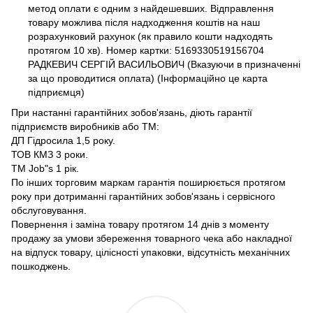
метод оплати є одним з найдешевших. Відправлення
товару можлива після надходження коштів на наш
розрахунковий рахунок (як правило кошти надходять
протягом 10 хв). Номер картки: 5169330519156704
РАДКЕВИЧ СЕРГІЙ ВАСИЛЬОВИЧ (Вказуючи в призначенні
за що проводитися оплата) (Інформаційно це карта
підприємця)
При настанні гарантійних зобов'язань, діють гарантії
підприємств виробників або ТМ:
ДП Гідросила 1,5 року.
ТОВ КМЗ 3 роки.
ТМ Job"s 1 рік.
По інших торговим маркам гарантія поширюється протягом
року при дотриманні гарантійних зобов'язань і сервісного
обслуговування.
Повернення і заміна товару протягом 14 днів з моменту
продажу за умови збереження товарного чека або накладної
на відпуск товару, цілісності упаковки, відсутність механічних
пошкоджень.