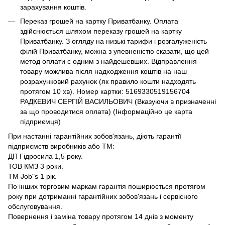
зарахування коштів.
Переказ грошей на картку Приватбанку. Оплата
здійснюється шляхом переказу грошей на картку
Приватбанку. З огляду на низькі тарифи і розгалуженість
філій Приватбанку, можна з упевненістю сказати, що цей
метод оплати є одним з найдешевших. Відправлення
товару можлива після надходження коштів на наш
розрахунковий рахунок (як правило кошти надходять
протягом 10 хв). Номер картки: 5169330519156704
РАДКЕВИЧ СЕРГІЙ ВАСИЛЬОВИЧ (Вказуючи в призначенні
за що проводитися оплата) (Інформаційно це карта
підприємця)
При настанні гарантійних зобов'язань, діють гарантії
підприємств виробників або ТМ:
ДП Гідросила 1,5 року.
ТОВ КМЗ 3 роки.
ТМ Job"s 1 рік.
По інших торговим маркам гарантія поширюється протягом
року при дотриманні гарантійних зобов'язань і сервісного
обслуговування.
Повернення і заміна товару протягом 14 днів з моменту