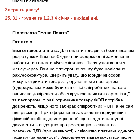
числі і післяплати.
Зверніть увагу!
25, 31 - грудня та 1,2,3,4 січня - вихідні дні.
Післяплата "Нова Пошта"
Готівкою.
Безготівкова оплата.
Для оплати товарів за безготівковим
розрахунком Вам необхідно при оформленні замовлення
вибрати тип оплати «Безготівкова». Після узгодження з
менеджером Вам на електронну пошту буде надіслано
рахунок-фактура. Зверніть увагу, що юридичні особи
можуть отримати товар за дорученням з паспортом
(одержувачем може бути лише тієї співробітник, на кого
виписана довіреність) або з круглою печаткою організації
та паспортом. У разі отримання товару ФОП потрібна
довіреність, якщо його забирає співробітник ФОП, а не сам
підприємець. При оформленні замовлення юридичній і
фізичній особі-підприємцю необхідно надати наступні
документи: - свідоцтво про реєстрацію, - свідоцтво
платника ПДВ (при наявності) - свідоцтво платника єдиного
податку (за наявності). Замовлення відвантажується після