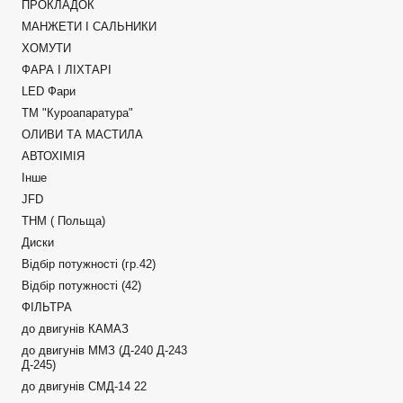
ПРОКЛАДОК
МАНЖЕТИ І САЛЬНИКИ
ХОМУТИ
ФАРА І ЛІХТАРІ
LED Фари
ТМ "Куроапаратура"
ОЛИВИ ТА МАСТИЛА
АВТОХІМІЯ
Інше
JFD
ТНМ ( Польща)
Диски
Відбір потужності (гр.42)
Відбір потужності (42)
ФІЛЬТРА
до двигунів КАМАЗ
до двигунів ММЗ (Д-240 Д-243
Д-245)
до двигунів СМД-14 22