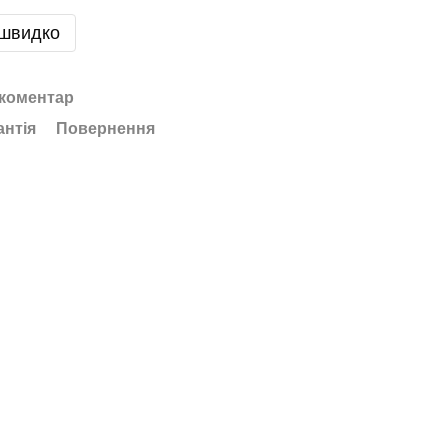
 швидко
 коментар
антія
Повернення