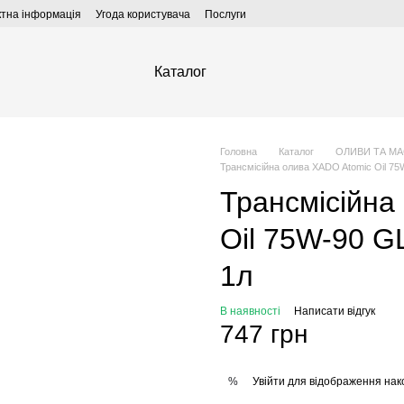
ктна інформація
Угода користувача
Послуги
Каталог
Головна
Каталог
ОЛИВИ ТА М
Трансмісійна олива XADO Atomic Oil 7
Трансмісійна
Oil 75W-90 G
1л
В наявності
Написати відгук
747 грн
Увійти
для відображення нак
%