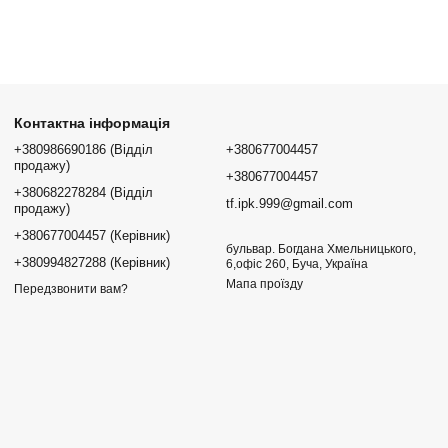
Контактна інформація
+380986690186 (Відділ
+380677004457
продажу)
+380677004457
+380682278284 (Відділ
tf.ipk.999@gmail.com
продажу)
+380677004457 (Керівник)
бульвар. Богдана Хмельницького,
+380994827288 (Керівник)
6,офіс 260, Буча, Україна
Мапа проїзду
Передзвонити вам?