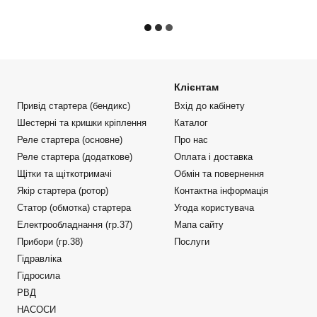
Клієнтам
Привід стартера (бендикс)
Вхід до кабінету
Шестерні та кришки кріплення
Каталог
Реле стартера (основне)
Про нас
Реле стартера (додаткове)
Оплата і доставка
Щітки та щіткотримачі
Обмін та повернення
Якір стартера (ротор)
Контактна інформація
Статор (обмотка) стартера
Угода користувача
Електрообладнання (гр.37)
Мапа сайту
Прибори (гр.38)
Послуги
Гідравліка
Гідросила
РВД
НАСОСИ