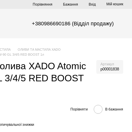
Мій кошик
Порівняння
Бажання
Вхід
+380986690186 (Відділ продажу)
АСТИЛА
ОЛИВИ ТА МАСТИЛА XADO
5W-90 GL 3/4/5 RED BOOST 1л
 олива XADO Atomic
Артикул
р00001838
L 3/4/5 RED BOOST
Порівняти
В бажання
опичувальної знижки