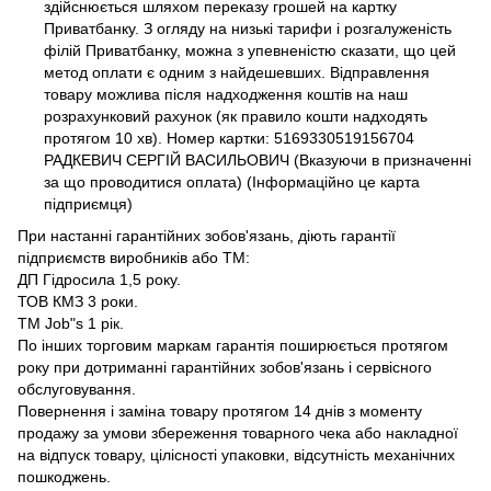
здійснюється шляхом переказу грошей на картку
Приватбанку. З огляду на низькі тарифи і розгалуженість
філій Приватбанку, можна з упевненістю сказати, що цей
метод оплати є одним з найдешевших. Відправлення
товару можлива після надходження коштів на наш
розрахунковий рахунок (як правило кошти надходять
протягом 10 хв). Номер картки: 5169330519156704
РАДКЕВИЧ СЕРГІЙ ВАСИЛЬОВИЧ (Вказуючи в призначенні
за що проводитися оплата) (Інформаційно це карта
підприємця)
При настанні гарантійних зобов'язань, діють гарантії
підприємств виробників або ТМ:
ДП Гідросила 1,5 року.
ТОВ КМЗ 3 роки.
ТМ Job"s 1 рік.
По інших торговим маркам гарантія поширюється протягом
року при дотриманні гарантійних зобов'язань і сервісного
обслуговування.
Повернення і заміна товару протягом 14 днів з моменту
продажу за умови збереження товарного чека або накладної
на відпуск товару, цілісності упаковки, відсутність механічних
пошкоджень.