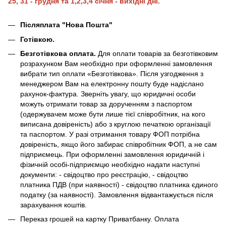
25, 31 - грудня та 1,2,3,4 січня - вихідні дні.
Післяплата "Нова Пошта"
Готівкою.
Безготівкова оплата.
Для оплати товарів за безготівковим
розрахунком Вам необхідно при оформленні замовлення
вибрати тип оплати «Безготівкова». Після узгодження з
менеджером Вам на електронну пошту буде надіслано
рахунок-фактура. Зверніть увагу, що юридичні особи
можуть отримати товар за дорученням з паспортом
(одержувачем може бути лише тієї співробітник, на кого
виписана довіреність) або з круглою печаткою організації
та паспортом. У разі отримання товару ФОП потрібна
довіреність, якщо його забирає співробітник ФОП, а не сам
підприємець. При оформленні замовлення юридичній і
фізичній особі-підприємцю необхідно надати наступні
документи: - свідоцтво про реєстрацію, - свідоцтво
платника ПДВ (при наявності) - свідоцтво платника єдиного
податку (за наявності). Замовлення відвантажується після
зарахування коштів.
Переказ грошей на картку Приватбанку. Оплата