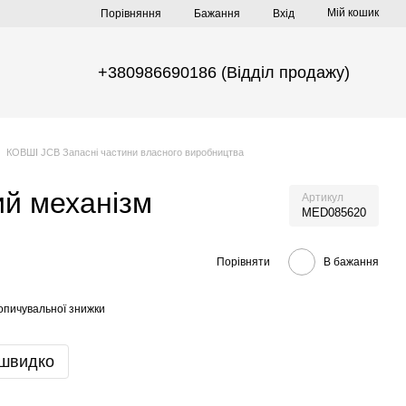
Мій кошик
Порівняння
Бажання
Вхід
+380986690186 (Відділ продажу)
КОВШІ JCB Запасні частини власного виробництва
й механізм
Артикул
MED085620
Порівняти
В бажання
опичувальної знижки
 швидко