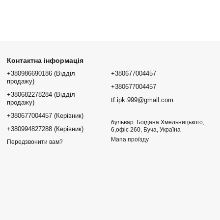
Контактна інформація
+380986690186 (Відділ
+380677004457
продажу)
+380677004457
+380682278284 (Відділ
tf.ipk.999@gmail.com
продажу)
+380677004457 (Керівник)
бульвар. Богдана Хмельницького,
+380994827288 (Керівник)
6,офіс 260, Буча, Україна
Мапа проїзду
Передзвонити вам?