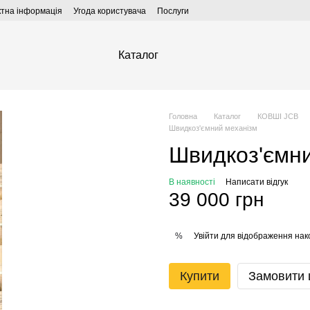
ктна інформація
Угода користувача
Послуги
Каталог
Головна
Каталог
КОВШІ JCB
Швидкоз'ємний механізм
Швидкоз'ємни
В наявності
Написати відгук
39 000 грн
Увійти
для відображення нак
%
Купити
Замовити