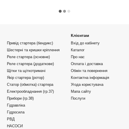
Клієнтам
Привід стартера (бендикс)
Вхід до кабінету
Шестерні та кришки кріплення
Каталог
Реле стартера (основне)
Про нас
Реле стартера (додаткове)
Оплата і доставка
Щітки та щіткотримачі
Обмін та повернення
Якір стартера (ротор)
Контактна інформація
Статор (обмотка) стартера
Угода користувача
Електрообладнання (гр.37)
Мапа сайту
Прибори (гр.38)
Послуги
Гідравліка
Гідросила
РВД
НАСОСИ