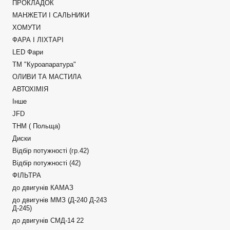
ПРОКЛАДОК
МАНЖЕТИ І САЛЬНИКИ
ХОМУТИ
ФАРА І ЛІХТАРІ
LED Фари
ТМ "Куроапаратура"
ОЛИВИ ТА МАСТИЛА
АВТОХІМІЯ
Інше
JFD
ТНМ ( Польща)
Диски
Відбір потужності (гр.42)
Відбір потужності (42)
ФІЛЬТРА
до двигунів КАМАЗ
до двигунів ММЗ (Д-240 Д-243
Д-245)
до двигунів СМД-14 22