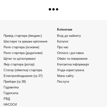
Клієнтам
Привід стартера (бендикс)
Вхід до кабінету
Шестерні та кришки кріплення
Каталог
Реле стартера (основне)
Про нас
Реле стартера (додаткове)
Оплата і доставка
Щітки та щіткотримачі
Обмін та повернення
Якір стартера (ротор)
Контактна інформація
Статор (обмотка) стартера
Угода користувача
Електрообладнання (гр.37)
Мапа сайту
Прибори (гр.38)
Послуги
Гідравліка
Гідросила
РВД
НАСОСИ