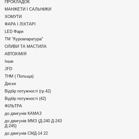
ПРОКЛАДОК
МАНЖЕТИ І САЛЬНИКИ
ХОМУТИ
ФАРА І ЛІХТАРІ
LED Фари
ТМ "Куроапаратура"
ОЛИВИ ТА МАСТИЛА
АВТОХІМІЯ
Інше
JFD
ТНМ ( Польща)
Диски
Відбір потужності (гр.42)
Відбір потужності (42)
ФІЛЬТРА
до двигунів КАМАЗ
до двигунів ММЗ (Д-240 Д-243
Д-245)
до двигунів СМД-14 22