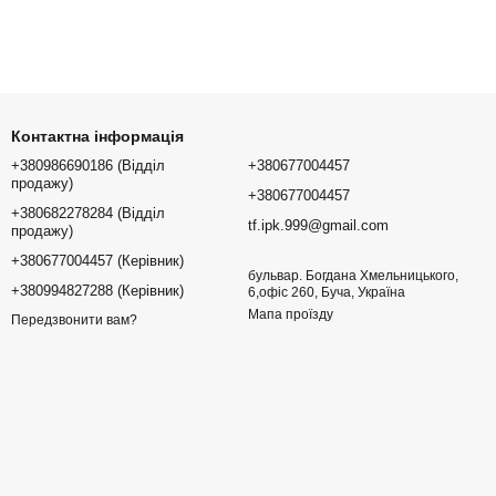
Контактна інформація
+380986690186 (Відділ
+380677004457
продажу)
+380677004457
+380682278284 (Відділ
tf.ipk.999@gmail.com
продажу)
+380677004457 (Керівник)
бульвар. Богдана Хмельницького,
+380994827288 (Керівник)
6,офіс 260, Буча, Україна
Мапа проїзду
Передзвонити вам?