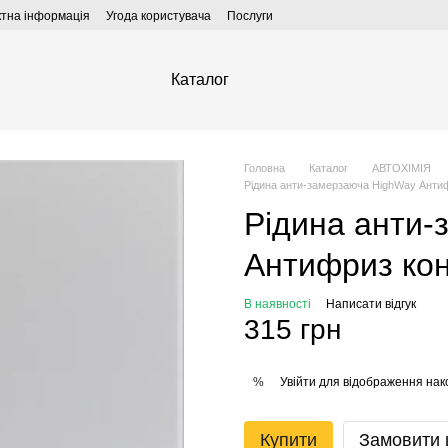
ктна інформація
Угода користувача
Послуги
Каталог
Головна
Каталог
АВТОХІМІЯ
Рідина анти-замерзаюча HighWay Антиф
Рідина анти-
Антифриз кон
В наявності
Написати відгук
315 грн
Увійти
для відображення нак
%
Купити
Замовити