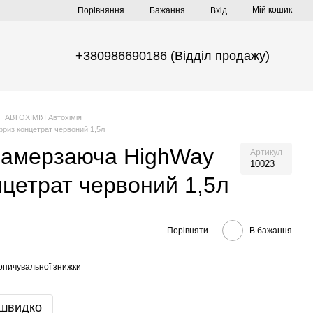
Мій кошик
Порівняння
Бажання
Вхід
+380986690186 (Відділ продажу)
АВТОХІМІЯ Автохімія
риз концетрат червоний 1,5л
замерзаюча HighWay
Артикул
10023
цетрат червоний 1,5л
Порівняти
В бажання
опичувальної знижки
 швидко