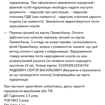
підприємець. При оформленні замовлення юридичній і
фізичній особі-підприємцю необхідно надати наступні
документи: - свідоцтво про реєстрацію, - свідоцтво
платника ПДВ (при наявності) - свідоцтво платника єдиного
податку (за наявності). Замовлення відвантажується після
зарахування коштів.
Переказ грошей на картку Приватбанку. Оплата
здійснюється шляхом переказу грошей на картку
Приватбанку. З огляду на низькі тарифи і розгалуженість
філій Приватбанку, можна з упевненістю сказати, що цей
метод оплати є одним з найдешевших. Відправлення
товару можлива після надходження коштів на наш
розрахунковий рахунок (як правило кошти надходять
протягом 10 хв). Номер картки: 5169330519156704
РАДКЕВИЧ СЕРГІЙ ВАСИЛЬОВИЧ (Вказуючи в призначенні
за що проводитися оплата) (Інформаційно це карта
підприємця)
При настанні гарантійних зобов'язань, діють гарантії
підприємств виробників або ТМ:
ДП Гідросила 1,5 року.
ТОВ КМЗ 3 роки.
ТМ Job"s 1 рік.