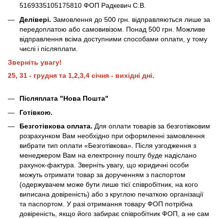
5169335105175810 ФОП Радкевич С.В.
Делівері.
Замовлення до 500 грн. відправляються лише за
передоплатою або самовивізом. Понад 500 грн. Можливе
відправлення всіма доступними способами оплати, у тому
числі і післяплати.
Зверніть увагу!
25, 31 - грудня та 1,2,3,4 січня - вихідні дні.
Післяплата "Нова Пошта"
Готівкою.
Безготівкова оплата.
Для оплати товарів за безготівковим
розрахунком Вам необхідно при оформленні замовлення
вибрати тип оплати «Безготівкова». Після узгодження з
менеджером Вам на електронну пошту буде надіслано
рахунок-фактура. Зверніть увагу, що юридичні особи
можуть отримати товар за дорученням з паспортом
(одержувачем може бути лише тієї співробітник, на кого
виписана довіреність) або з круглою печаткою організації
та паспортом. У разі отримання товару ФОП потрібна
довіреність, якщо його забирає співробітник ФОП, а не сам