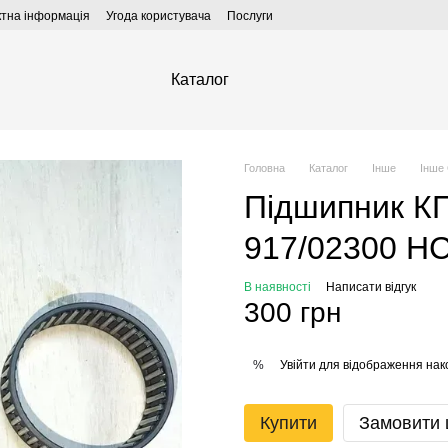
ктна інформація
Угода користувача
Послуги
Каталог
Головна
Каталог
Інше
Інше
Підшипник К
917/02300 HC
В наявності
Написати відгук
300 грн
Увійти
для відображення нак
%
Купити
Замовити