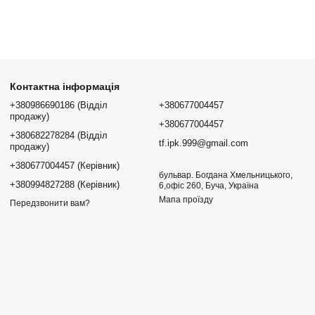
Контактна інформація
+380986690186 (Відділ
+380677004457
продажу)
+380677004457
+380682278284 (Відділ
tf.ipk.999@gmail.com
продажу)
+380677004457 (Керівник)
бульвар. Богдана Хмельницького,
+380994827288 (Керівник)
6,офіс 260, Буча, Україна
Мапа проїзду
Передзвонити вам?