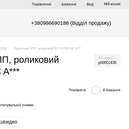
Мій кошик
Порівняння
Бажання
Вхід
+380986690186 (Відділ продажу)
 ОЕМ
Підшипник КПП, роликовий 917/02300 HC A***
ПП, роликовий
Артикул
р00001430
 A***
Порівняти
В бажання
опичувальної знижки
 швидко