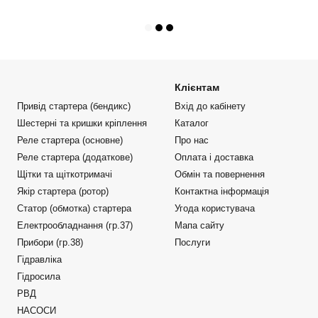
Клієнтам
Привід стартера (бендикс)
Вхід до кабінету
Шестерні та кришки кріплення
Каталог
Реле стартера (основне)
Про нас
Реле стартера (додаткове)
Оплата і доставка
Щітки та щіткотримачі
Обмін та повернення
Якір стартера (ротор)
Контактна інформація
Статор (обмотка) стартера
Угода користувача
Електрообладнання (гр.37)
Мапа сайту
Прибори (гр.38)
Послуги
Гідравліка
Гідросила
РВД
НАСОСИ