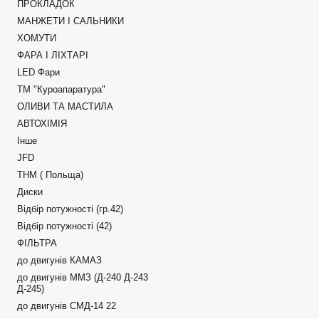
ПРОКЛАДОК
МАНЖЕТИ І САЛЬНИКИ
ХОМУТИ
ФАРА І ЛІХТАРІ
LED Фари
ТМ "Куроапаратура"
ОЛИВИ ТА МАСТИЛА
АВТОХІМІЯ
Інше
JFD
ТНМ ( Польща)
Диски
Відбір потужності (гр.42)
Відбір потужності (42)
ФІЛЬТРА
до двигунів КАМАЗ
до двигунів ММЗ (Д-240 Д-243
Д-245)
до двигунів СМД-14 22