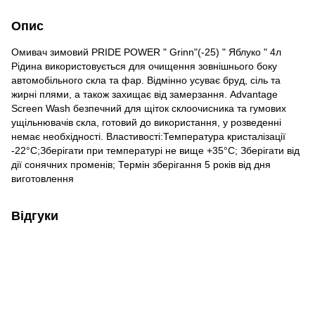
Опис
Омивач зимовий PRIDE POWER " Grinn"(-25) " Яблуко " 4л
Рідина використовується для очищення зовнішнього боку
автомобільного скла та фар. Відмінно усуває бруд, сіль та
жирні плями, а також захищає від замерзання. Advantage
Screen Wash безпечний для щіток склоочисника та гумових
ущільнювачів скла, готовий до використання, у розведенні
немає необхідності. Властивості:Температура кристалізації
-22°С;Зберігати при температурі не вище +35°С; Зберігати від
дії сонячних променів; Термін зберігання 5 років від дня
виготовлення
Відгуки