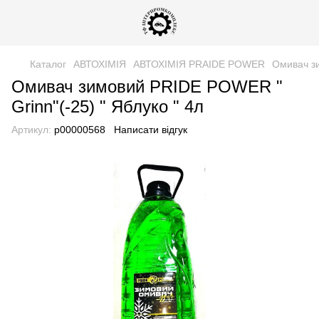
Каталог
АВТОХІМІЯ
АВТОХІМІЯ PRAIDE POWER
Омивач зи
Омивач зимовий PRIDE POWER "
Grinn"(-25) " Яблуко " 4л
Артикул:
р00000568
Написати відгук