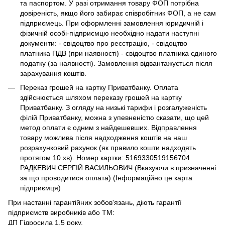
та паспортом. У разі отримання товару ФОП потрібна
довіреність, якщо його забирає співробітник ФОП, а не сам
підприємець. При оформленні замовлення юридичній і
фізичній особі-підприємцю необхідно надати наступні
документи: - свідоцтво про реєстрацію, - свідоцтво
платника ПДВ (при наявності) - свідоцтво платника єдиного
податку (за наявності). Замовлення відвантажується після
зарахування коштів.
Переказ грошей на картку Приватбанку. Оплата
здійснюється шляхом переказу грошей на картку
Приватбанку. З огляду на низькі тарифи і розгалуженість
філій Приватбанку, можна з упевненістю сказати, що цей
метод оплати є одним з найдешевших. Відправлення
товару можлива після надходження коштів на наш
розрахунковий рахунок (як правило кошти надходять
протягом 10 хв). Номер картки: 5169330519156704
РАДКЕВИЧ СЕРГІЙ ВАСИЛЬОВИЧ (Вказуючи в призначенні
за що проводитися оплата) (Інформаційно це карта
підприємця)
При настанні гарантійних зобов'язань, діють гарантії
підприємств виробників або ТМ:
ДП Гідросила 1,5 року.