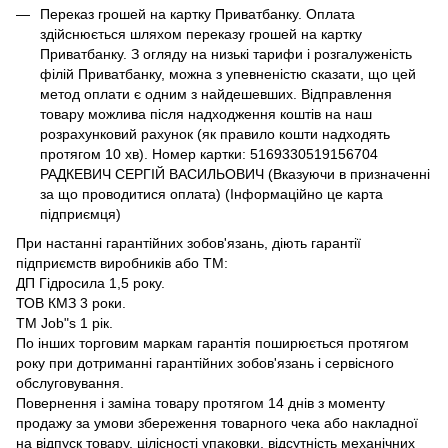
Переказ грошей на картку Приватбанку. Оплата
здійснюється шляхом переказу грошей на картку
Приватбанку. З огляду на низькі тарифи і розгалуженість
філій Приватбанку, можна з упевненістю сказати, що цей
метод оплати є одним з найдешевших. Відправлення
товару можлива після надходження коштів на наш
розрахунковий рахунок (як правило кошти надходять
протягом 10 хв). Номер картки: 5169330519156704
РАДКЕВИЧ СЕРГІЙ ВАСИЛЬОВИЧ (Вказуючи в призначенні
за що проводитися оплата) (Інформаційно це карта
підприємця)
При настанні гарантійних зобов'язань, діють гарантії
підприємств виробників або ТМ:
ДП Гідросила 1,5 року.
ТОВ КМЗ 3 роки.
ТМ Job"s 1 рік.
По інших торговим маркам гарантія поширюється протягом
року при дотриманні гарантійних зобов'язань і сервісного
обслуговування.
Повернення і заміна товару протягом 14 днів з моменту
продажу за умови збереження товарного чека або накладної
на відпуск товару, цілісності упаковки, відсутність механічних