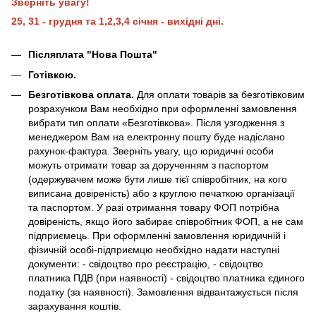
Зверніть увагу!
25, 31 - грудня та 1,2,3,4 січня - вихідні дні.
Післяплата "Нова Пошта"
Готівкою.
Безготівкова оплата.
Для оплати товарів за безготівковим
розрахунком Вам необхідно при оформленні замовлення
вибрати тип оплати «Безготівкова». Після узгодження з
менеджером Вам на електронну пошту буде надіслано
рахунок-фактура. Зверніть увагу, що юридичні особи
можуть отримати товар за дорученням з паспортом
(одержувачем може бути лише тієї співробітник, на кого
виписана довіреність) або з круглою печаткою організації
та паспортом. У разі отримання товару ФОП потрібна
довіреність, якщо його забирає співробітник ФОП, а не сам
підприємець. При оформленні замовлення юридичній і
фізичній особі-підприємцю необхідно надати наступні
документи: - свідоцтво про реєстрацію, - свідоцтво
платника ПДВ (при наявності) - свідоцтво платника єдиного
податку (за наявності). Замовлення відвантажується після
зарахування коштів.