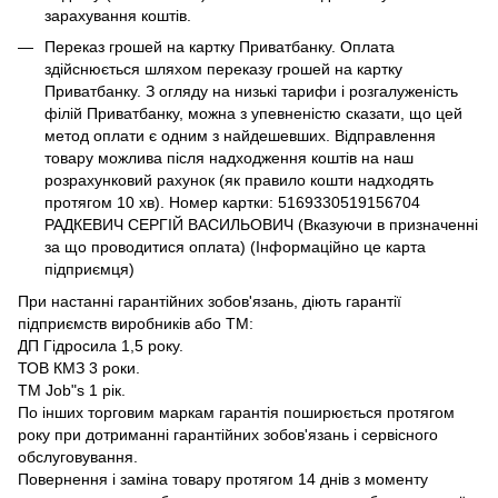
зарахування коштів.
Переказ грошей на картку Приватбанку. Оплата
здійснюється шляхом переказу грошей на картку
Приватбанку. З огляду на низькі тарифи і розгалуженість
філій Приватбанку, можна з упевненістю сказати, що цей
метод оплати є одним з найдешевших. Відправлення
товару можлива після надходження коштів на наш
розрахунковий рахунок (як правило кошти надходять
протягом 10 хв). Номер картки: 5169330519156704
РАДКЕВИЧ СЕРГІЙ ВАСИЛЬОВИЧ (Вказуючи в призначенні
за що проводитися оплата) (Інформаційно це карта
підприємця)
При настанні гарантійних зобов'язань, діють гарантії
підприємств виробників або ТМ:
ДП Гідросила 1,5 року.
ТОВ КМЗ 3 роки.
ТМ Job"s 1 рік.
По інших торговим маркам гарантія поширюється протягом
року при дотриманні гарантійних зобов'язань і сервісного
обслуговування.
Повернення і заміна товару протягом 14 днів з моменту