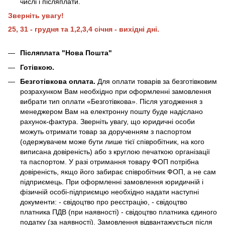
числі і післяплати.
Зверніть увагу!
25, 31 - грудня та 1,2,3,4 січня - вихідні дні.
Післяплата "Нова Пошта"
Готівкою.
Безготівкова оплата.
Для оплати товарів за безготівковим
розрахунком Вам необхідно при оформленні замовлення
вибрати тип оплати «Безготівкова». Після узгодження з
менеджером Вам на електронну пошту буде надіслано
рахунок-фактура. Зверніть увагу, що юридичні особи
можуть отримати товар за дорученням з паспортом
(одержувачем може бути лише тієї співробітник, на кого
виписана довіреність) або з круглою печаткою організації
та паспортом. У разі отримання товару ФОП потрібна
довіреність, якщо його забирає співробітник ФОП, а не сам
підприємець. При оформленні замовлення юридичній і
фізичній особі-підприємцю необхідно надати наступні
документи: - свідоцтво про реєстрацію, - свідоцтво
платника ПДВ (при наявності) - свідоцтво платника єдиного
податку (за наявності). Замовлення відвантажується після