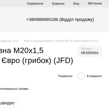
Мій кошик
Порівняння
Бажання
Вхід
+380986690186 (Відділ продажу)
Гідравліка JFD
Муфта розривна М20х1,5 (М036.50Б.П) Євро (грибок) (JFD)
вна М20х1,5
Артикул
MED083564
 Євро (грибок) (JFD)
Порівняти
В бажання
опичувальної знижки
 швидко