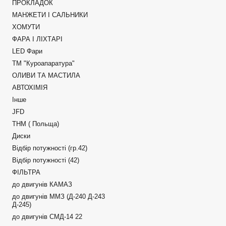
ПРОКЛАДОК
МАНЖЕТИ І САЛЬНИКИ
ХОМУТИ
ФАРА І ЛІХТАРІ
LED Фари
ТМ "Куроапаратура"
ОЛИВИ ТА МАСТИЛА
АВТОХІМІЯ
Інше
JFD
ТНМ ( Польща)
Диски
Відбір потужності (гр.42)
Відбір потужності (42)
ФІЛЬТРА
до двигунів КАМАЗ
до двигунів ММЗ (Д-240 Д-243
Д-245)
до двигунів СМД-14 22