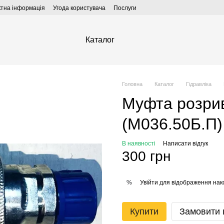
ктна інформація
Угода користувача
Послуги
Каталог
Головна
Каталог
Гідравліка
Муфта розри
(М036.50Б.П)
В наявності
Написати відгук
300 грн
Увійти
для відображення нак
%
Купити
Замовити