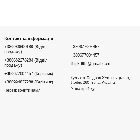
Контактна інформація
+380986690186 (Відділ
+380677004457
продажу)
+380677004457
+380682278284 (Відділ
tf.ipk.999@gmail.com
продажу)
+380677004457 (Керівник)
бульвар. Богдана Хмельницького,
+380994827288 (Керівник)
6,офіс 260, Буча, Україна
Мапа проїзду
Передзвонити вам?