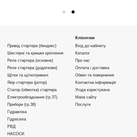
Клієнтам
Привід стартера (бендикс)
Вхід до кабінету
Шестерні та кришки кріплення
Каталог
Реле стартера (основне)
Про нас
Реле стартера (додаткове)
Оплата і доставка
Щітки та щіткотримачі
Обмін та повернення
Якір стартера (ротор)
Контактна інформація
Статор (обмотка) стартера
Угода користувача
Електрообладнання (гр.37)
Мапа сайту
Прибори (гр.38)
Послуги
Гідравліка
Гідросила
РВД
НАСОСИ