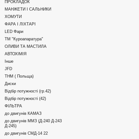
ПРОКЛАДОК
МАНЖЕТИ І САЛЬНИКИ
ХОМУТИ
ФАРА І ЛІХТАРІ
LED Фари
ТМ "Куроапаратура"
ОЛИВИ ТА МАСТИЛА
АВТОХІМІЯ
Інше
JFD
ТНМ ( Польща)
Диски
Відбір потужності (гр.42)
Відбір потужності (42)
ФІЛЬТРА
до двигунів КАМАЗ
до двигунів ММЗ (Д-240 Д-243
Д-245)
до двигунів СМД-14 22