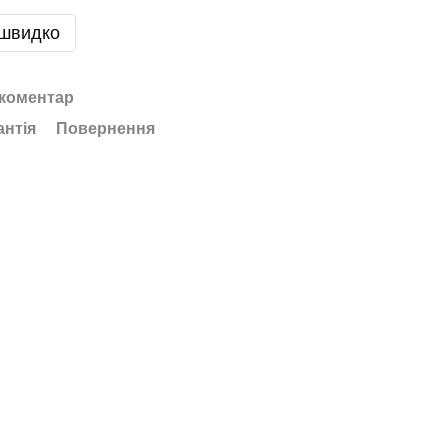
 швидко
 коментар
антія
Повернення