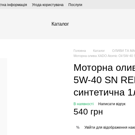
ктна інформація
Угода користувача
Послуги
Каталог
Головна
Каталог
ОЛИВИ ТА М
Моторна олива XADO Atomic Oil 5W-40
Моторна олив
5W-40 SN R
синтетична 1
В наявності
Написати відгук
540 грн
Увійти
для відображення нак
%