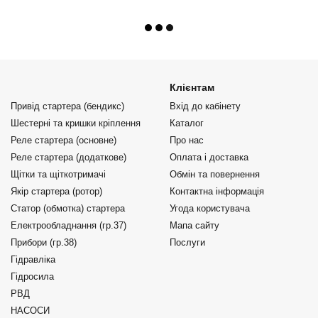
Клієнтам
Привід стартера (бендикс)
Вхід до кабінету
Шестерні та кришки кріплення
Каталог
Реле стартера (основне)
Про нас
Реле стартера (додаткове)
Оплата і доставка
Щітки та щіткотримачі
Обмін та повернення
Якір стартера (ротор)
Контактна інформація
Статор (обмотка) стартера
Угода користувача
Електрообладнання (гр.37)
Мапа сайту
Прибори (гр.38)
Послуги
Гідравліка
Гідросила
РВД
НАСОСИ