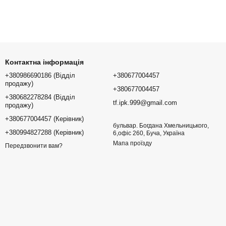
Контактна інформація
+380986690186 (Відділ
+380677004457
продажу)
+380677004457
+380682278284 (Відділ
tf.ipk.999@gmail.com
продажу)
+380677004457 (Керівник)
бульвар. Богдана Хмельницького,
+380994827288 (Керівник)
6,офіс 260, Буча, Україна
Мапа проїзду
Передзвонити вам?