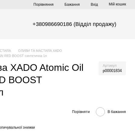
Мій кошик
Порівняння
Бажання
Вхід
+380986690186 (Відділ продажу)
АСТИЛА
ОЛИВИ ТА МАСТИЛА XADO
 SN RED BOOST синтетична 1л
а XADO Atomic Oil
Артикул
р00001834
ED BOOST
л
Порівняти
В бажання
опичувальної знижки