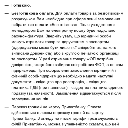
Готівкою.
Безготівкова оплата.
Для оплати товарів за безготівковим
розрахунком Вам необхідно при оформленні замовлення
вибрати тип оплати «Безготівкова». Після узгодження з
менеджером Вам на електронну пошту буде надіслано
рахунок-фактура. Зверніть увагу, що юридичні особи
можуть отримати товар за дорученням з паспортом
(одержувачем може бути лише тієї співробітник, на кого
виписана довіреність) або з круглою печаткою організації
та паспортом. У разі отримання товару ФОП потрібна
довіреність, якщо його забирає співробітник ФОП, а не сам
підприємець. При оформленні замовлення юридичній і
фізичній особі-підприємцю необхідно надати наступні
документи: - свідоцтво про реєстрацію, - свідоцтво
платника ПДВ (при наявності) - свідоцтво платника єдиного
податку (за наявності). Замовлення відвантажується після
зарахування коштів.
Переказ грошей на картку Приватбанку. Оплата
здійснюється шляхом переказу грошей на картку
Приватбанку. З огляду на низькі тарифи і розгалуженість
філій Приватбанку, можна з упевненістю сказати, що цей