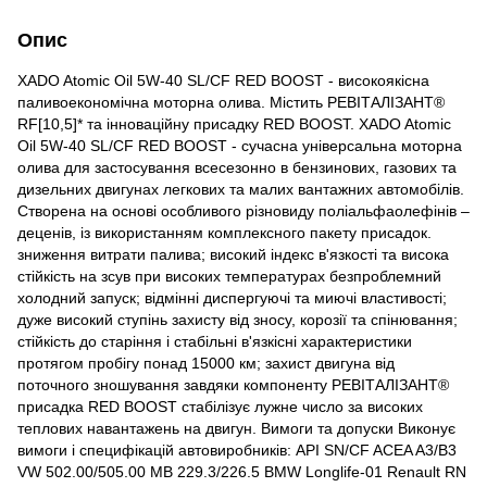
Опис
XADO Atomic Oil 5W-40 SL/CF RED BOOST - високоякісна
паливоекономічна моторна олива. Містить РЕВІТАЛІЗАНТ®
RF[10,5]* та інноваційну присадку RED BOOST. XADO Atomic
Oil 5W-40 SL/CF RED BOOST - сучасна універсальна моторна
олива для застосування всесезонно в бензинових, газових та
дизельних двигунах легкових та малих вантажних автомобілів.
Створена на основі особливого різновиду поліальфаолефінів –
деценів, із використанням комплексного пакету присадок.
зниження витрати палива; високий індекс в'язкості та висока
стійкість на зсув при високих температурах безпроблемний
холодний запуск; відмінні диспергуючі та миючі властивості;
дуже високий ступінь захисту від зносу, корозії та спінювання;
стійкість до старіння і стабільні в'язкісні характеристики
протягом пробігу понад 15000 км; захист двигуна від
поточного зношування завдяки компоненту РЕВІТАЛІЗАНТ®
присадка RED BOOST стабілізує лужне число за високих
теплових навантажень на двигун. Вимоги та допуски Виконує
вимоги і специфікацій автовиробників: API SN/CF ACEA A3/B3
VW 502.00/505.00 MB 229.3/226.5 BMW Longlife-01 Renault RN