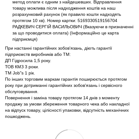
метод оплати є одним з найдешевших. Відправлення
товару можлива після надходження коштів на наш
розрахунковий рахунок (як правило кошти надходять
протягом 10 хв). Номер картки: 5169330519156704
РАДКЕВИЧ СЕРГІЙ ВАСИЛЬОВИЧ (Вказуючи в призначенні
за що проводитися оплата) (Інформаційно це карта
підприємця)
При настанні гарантійних зобов'язань, діють гарантії
підприємств виробників або ТМ:
ДП Гідросила 1,5 року.
ТОВ КМЗ 3 роки.
ТМ Job"s 1 рік.
По інших торговим маркам гарантія поширюється протягом
року при дотриманні гарантійних зобов'язань і сервісного
обслуговування.
Повернення і заміна товару протягом 14 днів з моменту
продажу за умови збереження товарного чека або накладної
на відпуск товару, цілісності упаковки, відсутність механічних
пошкоджень.