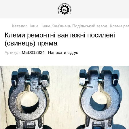
Каталог
Інше
Інше Кам'янець Подільський завод
Клеми рем
Клеми ремонтні вантажні посилені
(свинець) пряма
Артикул:
MED012824
Написати відгук