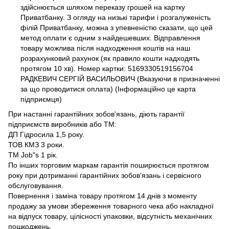
здійснюється шляхом переказу грошей на картку
Приватбанку. З огляду на низькі тарифи і розгалуженість
філій Приватбанку, можна з упевненістю сказати, що цей
метод оплати є одним з найдешевших. Відправлення
товару можлива після надходження коштів на наш
розрахунковий рахунок (як правило кошти надходять
протягом 10 хв). Номер картки: 5169330519156704
РАДКЕВИЧ СЕРГІЙ ВАСИЛЬОВИЧ (Вказуючи в призначенні
за що проводитися оплата) (Інформаційно це карта
підприємця)
При настанні гарантійних зобов'язань, діють гарантії
підприємств виробників або ТМ:
ДП Гідросила 1,5 року.
ТОВ КМЗ 3 роки.
ТМ Job"s 1 рік.
По інших торговим маркам гарантія поширюється протягом
року при дотриманні гарантійних зобов'язань і сервісного
обслуговування.
Повернення і заміна товару протягом 14 днів з моменту
продажу за умови збереження товарного чека або накладної
на відпуск товару, цілісності упаковки, відсутність механічних
пошкоджень.