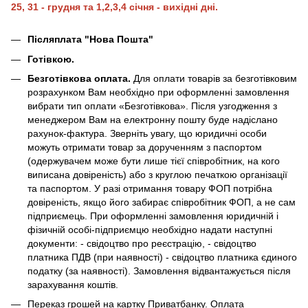
25, 31 - грудня та 1,2,3,4 січня - вихідні дні.
Післяплата "Нова Пошта"
Готівкою.
Безготівкова оплата.
Для оплати товарів за безготівковим
розрахунком Вам необхідно при оформленні замовлення
вибрати тип оплати «Безготівкова». Після узгодження з
менеджером Вам на електронну пошту буде надіслано
рахунок-фактура. Зверніть увагу, що юридичні особи
можуть отримати товар за дорученням з паспортом
(одержувачем може бути лише тієї співробітник, на кого
виписана довіреність) або з круглою печаткою організації
та паспортом. У разі отримання товару ФОП потрібна
довіреність, якщо його забирає співробітник ФОП, а не сам
підприємець. При оформленні замовлення юридичній і
фізичній особі-підприємцю необхідно надати наступні
документи: - свідоцтво про реєстрацію, - свідоцтво
платника ПДВ (при наявності) - свідоцтво платника єдиного
податку (за наявності). Замовлення відвантажується після
зарахування коштів.
Переказ грошей на картку Приватбанку. Оплата