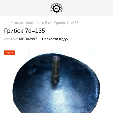
Каталог
Інше
Інше Біко
Грибок 7d=135
Грибок 7d=135
Артикул:
MED029971
Написати відгук
−20%