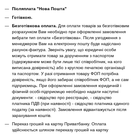
Післяплата "Нова Пошта"
Готівкою.
Безготівкова оплата.
Для оплати товарів за безготівковим
розрахунком Вам необхідно при оформленні замовлення
вибрати тип оплати «Безготівкова». Після узгодження з
менеджером Вам на електронну пошту буде надіслано
рахунок-фактура. Зверніть увагу, що юридичні особи
можуть отримати товар за дорученням з паспортом
(одержувачем може бути лише тієї співробітник, на кого
виписана довіреність) або з круглою печаткою організації
та паспортом. У разі отримання товару ФОП потрібна
довіреність, якщо його забирає співробітник ФОП, а не сам
підприємець. При оформленні замовлення юридичній і
фізичній особі-підприємцю необхідно надати наступні
документи: - свідоцтво про реєстрацію, - свідоцтво
платника ПДВ (при наявності) - свідоцтво платника єдиного
податку (за наявності). Замовлення відвантажується після
зарахування коштів.
Переказ грошей на картку Приватбанку. Оплата
здійснюється шляхом переказу грошей на картку