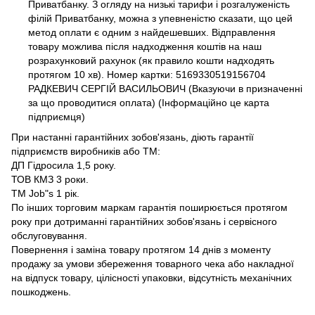
Приватбанку. З огляду на низькі тарифи і розгалуженість
філій Приватбанку, можна з упевненістю сказати, що цей
метод оплати є одним з найдешевших. Відправлення
товару можлива після надходження коштів на наш
розрахунковий рахунок (як правило кошти надходять
протягом 10 хв). Номер картки: 5169330519156704
РАДКЕВИЧ СЕРГІЙ ВАСИЛЬОВИЧ (Вказуючи в призначенні
за що проводитися оплата) (Інформаційно це карта
підприємця)
При настанні гарантійних зобов'язань, діють гарантії
підприємств виробників або ТМ:
ДП Гідросила 1,5 року.
ТОВ КМЗ 3 роки.
ТМ Job"s 1 рік.
По інших торговим маркам гарантія поширюється протягом
року при дотриманні гарантійних зобов'язань і сервісного
обслуговування.
Повернення і заміна товару протягом 14 днів з моменту
продажу за умови збереження товарного чека або накладної
на відпуск товару, цілісності упаковки, відсутність механічних
пошкоджень.