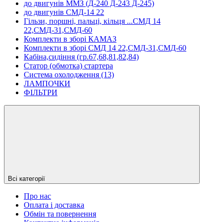
до двигунів ММЗ (Д-240 Д-243 Д-245)
до двигунів СМД-14 22
Гільзи, поршні, пальці, кільця ...СМД 14
22,СМД-31,СМД-60
Комплекти в зборі КАМАЗ
Комплекти в зборі СМД 14 22,СМД-31,СМД-60
Кабіна,сидіння (гр.67,68,81,82,84)
Статор (обмотка) стартера
Система охолодження (13)
ЛАМПОЧКИ
ФІЛЬТРИ
Всі категорії
Про нас
Оплата і доставка
Обмін та повернення