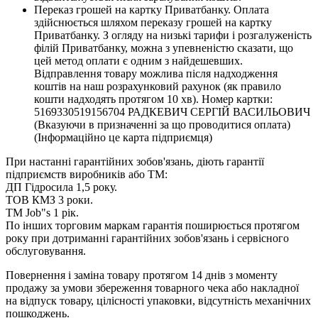
Переказ грошей на картку Приватбанку. Оплата
здійснюється шляхом переказу грошей на картку
Приватбанку. З огляду на низькі тарифи і розгалуженість
філій Приватбанку, можна з упевненістю сказати, що
цей метод оплати є одним з найдешевших.
Відправлення товару можлива після надходження
коштів на наш розрахунковий рахунок (як правило
кошти надходять протягом 10 хв). Номер картки:
5169330519156704 РАДКЕВИЧ СЕРГІЙ ВАСИЛЬОВИЧ
(Вказуючи в призначенні за що проводитися оплата)
(Інформаційно це карта підприємця)
При настанні гарантійних зобов'язань, діють гарантії
підприємств виробників або ТМ:
ДП Гідросила 1,5 року.
ТОВ КМЗ 3 роки.
ТМ Job"s 1 рік.
По інших торговим маркам гарантія поширюється протягом
року при дотриманні гарантійних зобов'язань і сервісного
обслуговування.
Повернення і заміна товару протягом 14 днів з моменту
продажу за умови збереження товарного чека або накладної
на відпуск товару, цілісності упаковки, відсутність механічних
пошкоджень.