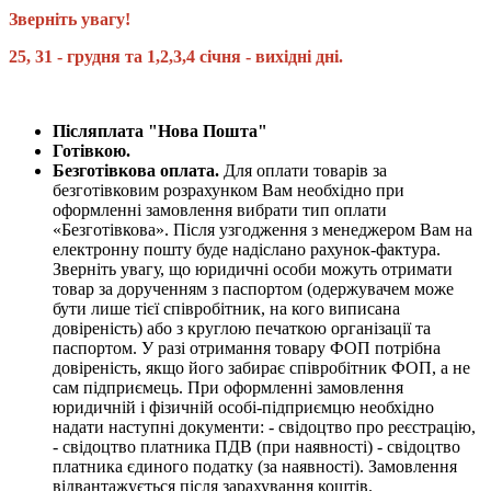
Зверніть увагу!
25, 31 - грудня та 1,2,3,4 січня - вихідні дні.
Післяплата "Нова Пошта"
Готівкою.
Безготівкова оплата.
Для оплати товарів за
безготівковим розрахунком Вам необхідно при
оформленні замовлення вибрати тип оплати
«Безготівкова». Після узгодження з менеджером Вам на
електронну пошту буде надіслано рахунок-фактура.
Зверніть увагу, що юридичні особи можуть отримати
товар за дорученням з паспортом (одержувачем може
бути лише тієї співробітник, на кого виписана
довіреність) або з круглою печаткою організації та
паспортом. У разі отримання товару ФОП потрібна
довіреність, якщо його забирає співробітник ФОП, а не
сам підприємець. При оформленні замовлення
юридичній і фізичній особі-підприємцю необхідно
надати наступні документи: - свідоцтво про реєстрацію,
- свідоцтво платника ПДВ (при наявності) - свідоцтво
платника єдиного податку (за наявності). Замовлення
відвантажується після зарахування коштів.