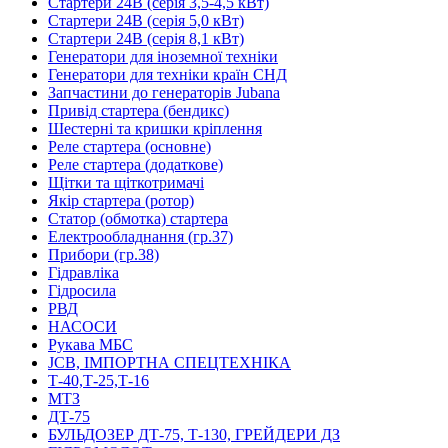
Стартери 24В (серія 3,5-4,5 кВт)
Стартери 24В (серія 5,0 кВт)
Стартери 24В (серія 8,1 кВт)
Генератори для іноземної техніки
Генератори для техніки країн СНД
Запчастини до генераторів Jubana
Привід стартера (бендикс)
Шестерні та кришки кріплення
Реле стартера (основне)
Реле стартера (додаткове)
Щітки та щіткотримачі
Якір стартера (ротор)
Статор (обмотка) стартера
Електрообладнання (гр.37)
Прибори (гр.38)
Гідравліка
Гідросила
РВД
НАСОСИ
Рукава МБС
JCB, ІМПОРТНА СПЕЦТЕХНІКА
Т-40,Т-25,Т-16
МТЗ
ДТ-75
БУЛЬДОЗЕР ДТ-75, Т-130, ГРЕЙДЕРИ ДЗ