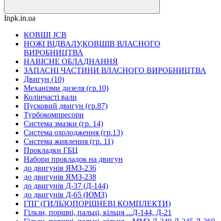
Inpk.in.ua
КОВШІ JCB
НОЖІ ВІДВАЛУ,КОВШІВ ВЛАСНОГО
ВИРОБНИЦТВА
НАВІСНЕ ОБЛАДНАННЯ
ЗАПАСНІ ЧАСТИНИ ВЛАСНОГО ВИРОБНИЦТВА
Двигун (10)
Механізми дизеля (гр.10)
Колінчасті вали
Пусковий двигун (гр.87)
Турбокомпресори
Система змазки (гр. 14)
Система охолодження (гр.13)
Система живлення (гр. 11)
Прокладки ГБЦ
Набори прокладок на двигун
до двигунів ЯМЗ-236
до двигунів ЯМЗ-238
до двигунів Д-37 (Д-144)
до двигунів Д-65 (ЮМЗ)
ГПГ (ГИЛЬЗОПОРШНЕВІ КОМПЛЕКТИ)
Гільзи, поршні, пальці, кільця ...Д-144, Д-21