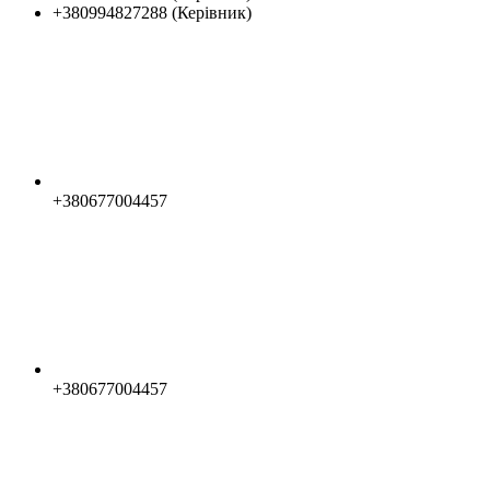
+380994827288 (Керівник)
+380677004457
+380677004457