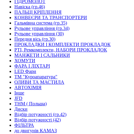
ГІДРОМОЛОТ
Навіска (гр.46)
ПАЛЬЦІ КРІПЛЕННЯ
КОНВЕЄРИ ТА ТРАНСПОРТЕРИ
Гальмівна система (гр.35)
Рульове управління (гр.34)
Рульове управління (30)
Передня вісь (гр.30)
ПРОКЛАДКИ І КОМПЛЕКТИ ПРОКЛАДОК
РТІ, Ремкомплекти, НАБОРИ ПРОКЛАДОК
МАНЖЕТИ І САЛЬНИКИ
ХОМУТИ
ФАРА І ЛІХТАРІ
LED Фари
ТМ "Куроапаратура"
ОЛИВИ ТА МАСТИЛА
АВТОХІМІЯ
Інше
JFD
ТНМ ( Польща)
Диски
Відбір потужності (гр.42)
Відбір потужності (42)
ФІЛЬТРА
до двигунів КАМАЗ