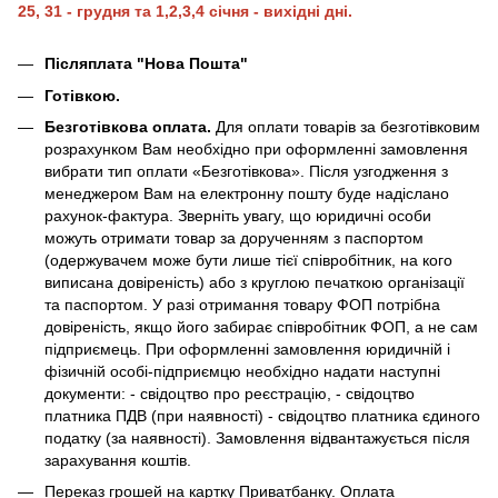
25, 31 - грудня та 1,2,3,4 січня - вихідні дні.
Післяплата "Нова Пошта"
Готівкою.
Безготівкова оплата.
Для оплати товарів за безготівковим
розрахунком Вам необхідно при оформленні замовлення
вибрати тип оплати «Безготівкова». Після узгодження з
менеджером Вам на електронну пошту буде надіслано
рахунок-фактура. Зверніть увагу, що юридичні особи
можуть отримати товар за дорученням з паспортом
(одержувачем може бути лише тієї співробітник, на кого
виписана довіреність) або з круглою печаткою організації
та паспортом. У разі отримання товару ФОП потрібна
довіреність, якщо його забирає співробітник ФОП, а не сам
підприємець. При оформленні замовлення юридичній і
фізичній особі-підприємцю необхідно надати наступні
документи: - свідоцтво про реєстрацію, - свідоцтво
платника ПДВ (при наявності) - свідоцтво платника єдиного
податку (за наявності). Замовлення відвантажується після
зарахування коштів.
Переказ грошей на картку Приватбанку. Оплата