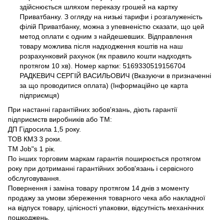
здійснюється шляхом переказу грошей на картку
Приватбанку. З огляду на низькі тарифи і розгалуженість
філій Приватбанку, можна з упевненістю сказати, що цей
метод оплати є одним з найдешевших. Відправлення
товару можлива після надходження коштів на наш
розрахунковий рахунок (як правило кошти надходять
протягом 10 хв). Номер картки: 5169330519156704
РАДКЕВИЧ СЕРГІЙ ВАСИЛЬОВИЧ (Вказуючи в призначенні
за що проводитися оплата) (Інформаційно це карта
підприємця)
При настанні гарантійних зобов'язань, діють гарантії
підприємств виробників або ТМ:
ДП Гідросила 1,5 року.
ТОВ КМЗ 3 роки.
ТМ Job"s 1 рік.
По інших торговим маркам гарантія поширюється протягом
року при дотриманні гарантійних зобов'язань і сервісного
обслуговування.
Повернення і заміна товару протягом 14 днів з моменту
продажу за умови збереження товарного чека або накладної
на відпуск товару, цілісності упаковки, відсутність механічних
пошкоджень.