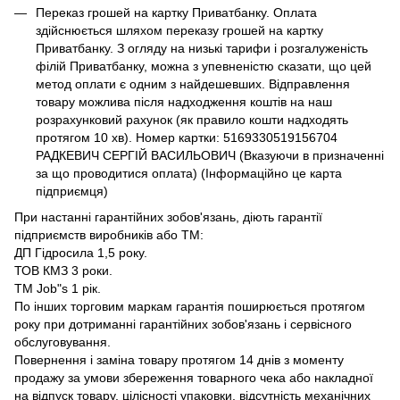
Переказ грошей на картку Приватбанку. Оплата
здійснюється шляхом переказу грошей на картку
Приватбанку. З огляду на низькі тарифи і розгалуженість
філій Приватбанку, можна з упевненістю сказати, що цей
метод оплати є одним з найдешевших. Відправлення
товару можлива після надходження коштів на наш
розрахунковий рахунок (як правило кошти надходять
протягом 10 хв). Номер картки: 5169330519156704
РАДКЕВИЧ СЕРГІЙ ВАСИЛЬОВИЧ (Вказуючи в призначенні
за що проводитися оплата) (Інформаційно це карта
підприємця)
При настанні гарантійних зобов'язань, діють гарантії
підприємств виробників або ТМ:
ДП Гідросила 1,5 року.
ТОВ КМЗ 3 роки.
ТМ Job"s 1 рік.
По інших торговим маркам гарантія поширюється протягом
року при дотриманні гарантійних зобов'язань і сервісного
обслуговування.
Повернення і заміна товару протягом 14 днів з моменту
продажу за умови збереження товарного чека або накладної
на відпуск товару, цілісності упаковки, відсутність механічних