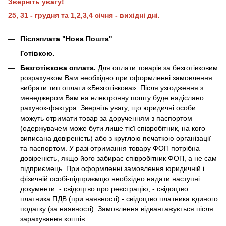
Зверніть увагу!
25, 31 - грудня та 1,2,3,4 січня - вихідні дні.
Післяплата "Нова Пошта"
Готівкою.
Безготівкова оплата.
Для оплати товарів за безготівковим
розрахунком Вам необхідно при оформленні замовлення
вибрати тип оплати «Безготівкова». Після узгодження з
менеджером Вам на електронну пошту буде надіслано
рахунок-фактура. Зверніть увагу, що юридичні особи
можуть отримати товар за дорученням з паспортом
(одержувачем може бути лише тієї співробітник, на кого
виписана довіреність) або з круглою печаткою організації
та паспортом. У разі отримання товару ФОП потрібна
довіреність, якщо його забирає співробітник ФОП, а не сам
підприємець. При оформленні замовлення юридичній і
фізичній особі-підприємцю необхідно надати наступні
документи: - свідоцтво про реєстрацію, - свідоцтво
платника ПДВ (при наявності) - свідоцтво платника єдиного
податку (за наявності). Замовлення відвантажується після
зарахування коштів.