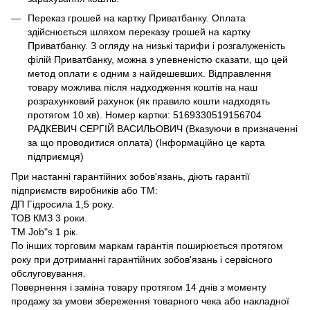
Переказ грошей на картку Приватбанку. Оплата
здійснюється шляхом переказу грошей на картку
Приватбанку. З огляду на низькі тарифи і розгалуженість
філій Приватбанку, можна з упевненістю сказати, що цей
метод оплати є одним з найдешевших. Відправлення
товару можлива після надходження коштів на наш
розрахунковий рахунок (як правило кошти надходять
протягом 10 хв). Номер картки: 5169330519156704
РАДКЕВИЧ СЕРГІЙ ВАСИЛЬОВИЧ (Вказуючи в призначенні
за що проводитися оплата) (Інформаційно це карта
підприємця)
При настанні гарантійних зобов'язань, діють гарантії
підприємств виробників або ТМ:
ДП Гідросила 1,5 року.
ТОВ КМЗ 3 роки.
ТМ Job"s 1 рік.
По інших торговим маркам гарантія поширюється протягом
року при дотриманні гарантійних зобов'язань і сервісного
обслуговування.
Повернення і заміна товару протягом 14 днів з моменту
продажу за умови збереження товарного чека або накладної