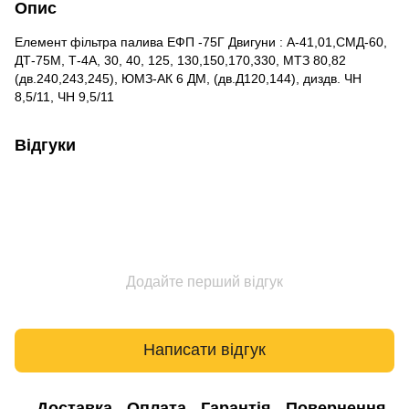
Опис
Елемент фільтра палива ЕФП -75Г Двигуни : А-41,01,СМД-60,
ДТ-75М, Т-4А, 30, 40, 125, 130,150,170,330, МТЗ 80,82
(дв.240,243,245), ЮМЗ-АК 6 ДМ, (дв.Д120,144), диздв. ЧН
8,5/11, ЧН 9,5/11
Відгуки
Додайте перший відгук
Написати відгук
Доставка
Оплата
Гарантія
Повернення