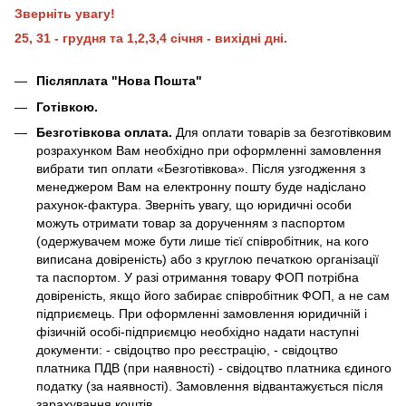
Зверніть увагу!
25, 31 - грудня та 1,2,3,4 січня - вихідні дні.
Післяплата "Нова Пошта"
Готівкою.
Безготівкова оплата.
Для оплати товарів за безготівковим
розрахунком Вам необхідно при оформленні замовлення
вибрати тип оплати «Безготівкова». Після узгодження з
менеджером Вам на електронну пошту буде надіслано
рахунок-фактура. Зверніть увагу, що юридичні особи
можуть отримати товар за дорученням з паспортом
(одержувачем може бути лише тієї співробітник, на кого
виписана довіреність) або з круглою печаткою організації
та паспортом. У разі отримання товару ФОП потрібна
довіреність, якщо його забирає співробітник ФОП, а не сам
підприємець. При оформленні замовлення юридичній і
фізичній особі-підприємцю необхідно надати наступні
документи: - свідоцтво про реєстрацію, - свідоцтво
платника ПДВ (при наявності) - свідоцтво платника єдиного
податку (за наявності). Замовлення відвантажується після
зарахування коштів.