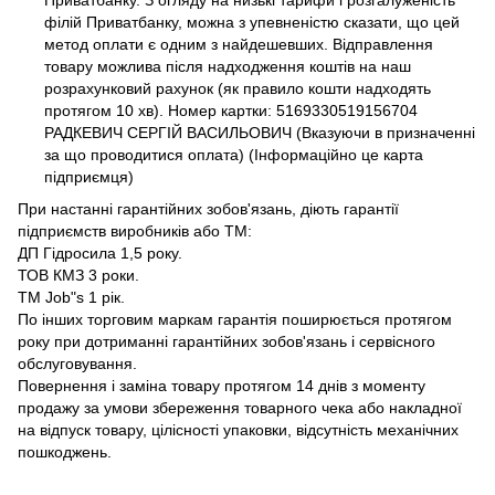
Приватбанку. З огляду на низькі тарифи і розгалуженість
філій Приватбанку, можна з упевненістю сказати, що цей
метод оплати є одним з найдешевших. Відправлення
товару можлива після надходження коштів на наш
розрахунковий рахунок (як правило кошти надходять
протягом 10 хв). Номер картки: 5169330519156704
РАДКЕВИЧ СЕРГІЙ ВАСИЛЬОВИЧ (Вказуючи в призначенні
за що проводитися оплата) (Інформаційно це карта
підприємця)
При настанні гарантійних зобов'язань, діють гарантії
підприємств виробників або ТМ:
ДП Гідросила 1,5 року.
ТОВ КМЗ 3 роки.
ТМ Job"s 1 рік.
По інших торговим маркам гарантія поширюється протягом
року при дотриманні гарантійних зобов'язань і сервісного
обслуговування.
Повернення і заміна товару протягом 14 днів з моменту
продажу за умови збереження товарного чека або накладної
на відпуск товару, цілісності упаковки, відсутність механічних
пошкоджень.