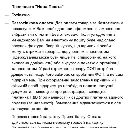
Післяплата "Нова Пошта"
Готівкою.
Безготівкова оплата.
Для оплати товарів за безготівковим
розрахунком Вам необхідно при оформленні замовлення
вибрати тип оплати «Безготівкова». Після узгодження з
менеджером Вам на електронну пошту буде надіслано
рахунок-фактура. Зверніть увагу, що юридичні особи
можуть отримати товар за дорученням з паспортом
(одержувачем може бути лише тієї співробітник, на кого
виписана довіреність) або з круглою печаткою організації
та паспортом. У разі отримання товару ФОП потрібна
довіреність, якщо його забирає співробітник ФОП, а не сам
підприємець. При оформленні замовлення юридичній і
фізичній особі-підприємцю необхідно надати наступні
документи: - свідоцтво про реєстрацію, - свідоцтво
платника ПДВ (при наявності) - свідоцтво платника єдиного
податку (за наявності). Замовлення відвантажується після
зарахування коштів.
Переказ грошей на картку Приватбанку. Оплата
здійснюється шляхом переказу грошей на картку