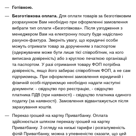
Готівкою.
Безготівкова оплата.
Для оплати товарів за безготівковим
розрахунком Вам необхідно при оформленні замовлення
вибрати тип оплати «Безготівкова». Після узгодження з
менеджером Вам на електронну пошту буде надіслано
рахунок-фактура. Зверніть увагу, що юридичні особи
можуть отримати товар за дорученням з паспортом
(одержувачем може бути лише тієї співробітник, на кого
виписана довіреність) або з круглою печаткою організації
та паспортом. У разі отримання товару ФОП потрібна
довіреність, якщо його забирає співробітник ФОП, а не сам
підприємець. При оформленні замовлення юридичній і
фізичній особі-підприємцю необхідно надати наступні
документи: - свідоцтво про реєстрацію, - свідоцтво
платника ПДВ (при наявності) - свідоцтво платника єдиного
податку (за наявності). Замовлення відвантажується після
зарахування коштів.
Переказ грошей на картку Приватбанку. Оплата
здійснюється шляхом переказу грошей на картку
Приватбанку. З огляду на низькі тарифи і розгалуженість
філій Приватбанку, можна з упевненістю сказати, що цей