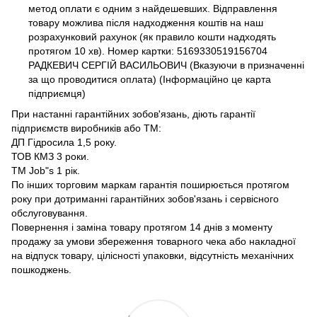
метод оплати є одним з найдешевших. Відправлення
товару можлива після надходження коштів на наш
розрахунковий рахунок (як правило кошти надходять
протягом 10 хв). Номер картки: 5169330519156704
РАДКЕВИЧ СЕРГІЙ ВАСИЛЬОВИЧ (Вказуючи в призначенні
за що проводитися оплата) (Інформаційно це карта
підприємця)
При настанні гарантійних зобов'язань, діють гарантії
підприємств виробників або ТМ:
ДП Гідросила 1,5 року.
ТОВ КМЗ 3 роки.
ТМ Job"s 1 рік.
По інших торговим маркам гарантія поширюється протягом
року при дотриманні гарантійних зобов'язань і сервісного
обслуговування.
Повернення і заміна товару протягом 14 днів з моменту
продажу за умови збереження товарного чека або накладної
на відпуск товару, цілісності упаковки, відсутність механічних
пошкоджень.