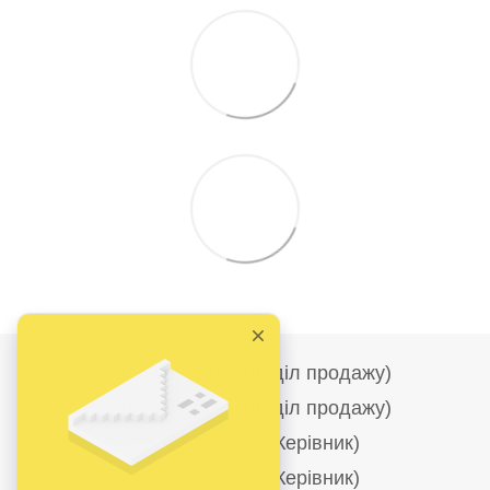
+380986690186 (Відділ продажу)
+380682278284 (Відділ продажу)
+380677004457 (Керівник)
+380994827288 (Керівник)