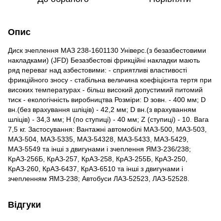
Опис
Диск зчеплення МАЗ 238-1601130 Універс.(з безазбестовими
накладками) (JFD) Безазбестові фрикційні накладки мають
ряд переваг над азбестовими: - сприятливі властивості
фрикційного зносу - стабільна величина коефіцієнта тертя при
високих температурах - більш високий допустимий питомий
тиск - екологічність виробництва Розміри: D зовн. - 400 мм; D
вн.(без врахування шліців) - 42,2 мм; D вн.(з врахуванням
шліців) - 34,3 мм; H (по ступиці) - 40 мм; Z (ступиці) - 10. Вага
7,5 кг. Застосування: Вантажні автомобілі МАЗ-500, МАЗ-503,
МАЗ-504, МАЗ-5335, МАЗ-54328, МАЗ-5433, МАЗ-5429,
МАЗ-5549 та інші з двигунами і зчеплення ЯМЗ-236/238;
КрАЗ-256Б, КрАЗ-257, КрАЗ-258, КрАЗ-255Б, КрАЗ-250,
КрАЗ-260, КрАЗ-6437, КрАЗ-6510 та інші з двигунами і
зчепленням ЯМЗ-238; Автобуси ЛАЗ-52523, ЛАЗ-52528.
Відгуки