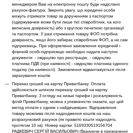
менеджером Вам на електронну пошту буде надіслано
рахунок-фактура. Зверніть увагу, що юридичні особи
можуть отримати товар за дорученням з паспортом
(одержувачем може бути лише тієї співробітник, на кого
виписана довіреність) або з круглою печаткою організації
та паспортом. У разі отримання товару ФОП потрібна
довіреність, якщо його забирає співробітник ФОП, а не сам
підприємець. При оформленні замовлення юридичній і
фізичній особі-підприємцю необхідно надати наступні
документи: - свідоцтво про реєстрацію, - свідоцтво
платника ПДВ (при наявності) - свідоцтво платника єдиного
податку (за наявності). Замовлення відвантажується після
зарахування коштів.
Переказ грошей на картку Приватбанку. Оплата
здійснюється шляхом переказу грошей на картку
Приватбанку. З огляду на низькі тарифи і розгалуженість
філій Приватбанку, можна з упевненістю сказати, що цей
метод оплати є одним з найдешевших. Відправлення
товару можлива після надходження коштів на наш
розрахунковий рахунок (як правило кошти надходять
протягом 10 хв). Номер картки: 5169330519156704
РАДКЕВИЧ СЕРГІЙ ВАСИЛЬОВИЧ (Вказуючи в призначенні