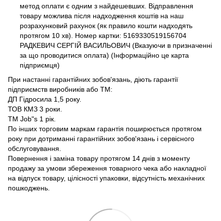
метод оплати є одним з найдешевших. Відправлення
товару можлива після надходження коштів на наш
розрахунковий рахунок (як правило кошти надходять
протягом 10 хв). Номер картки: 5169330519156704
РАДКЕВИЧ СЕРГІЙ ВАСИЛЬОВИЧ (Вказуючи в призначенні
за що проводитися оплата) (Інформаційно це карта
підприємця)
При настанні гарантійних зобов'язань, діють гарантії
підприємств виробників або ТМ:
ДП Гідросила 1,5 року.
ТОВ КМЗ 3 роки.
ТМ Job"s 1 рік.
По інших торговим маркам гарантія поширюється протягом
року при дотриманні гарантійних зобов'язань і сервісного
обслуговування.
Повернення і заміна товару протягом 14 днів з моменту
продажу за умови збереження товарного чека або накладної
на відпуск товару, цілісності упаковки, відсутність механічних
пошкоджень.