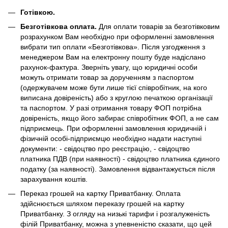
Готівкою.
Безготівкова оплата.
Для оплати товарів за безготівковим
розрахунком Вам необхідно при оформленні замовлення
вибрати тип оплати «Безготівкова». Після узгодження з
менеджером Вам на електронну пошту буде надіслано
рахунок-фактура. Зверніть увагу, що юридичні особи
можуть отримати товар за дорученням з паспортом
(одержувачем може бути лише тієї співробітник, на кого
виписана довіреність) або з круглою печаткою організації
та паспортом. У разі отримання товару ФОП потрібна
довіреність, якщо його забирає співробітник ФОП, а не сам
підприємець. При оформленні замовлення юридичній і
фізичній особі-підприємцю необхідно надати наступні
документи: - свідоцтво про реєстрацію, - свідоцтво
платника ПДВ (при наявності) - свідоцтво платника єдиного
податку (за наявності). Замовлення відвантажується після
зарахування коштів.
Переказ грошей на картку Приватбанку. Оплата
здійснюється шляхом переказу грошей на картку
Приватбанку. З огляду на низькі тарифи і розгалуженість
філій Приватбанку, можна з упевненістю сказати, що цей