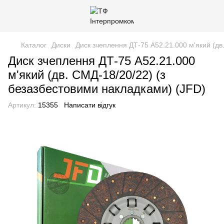
Каталог
Диски
Диск зчеплення ДТ-75 А52.21.000 м'який (дв
Диск зчеплення ДТ-75 А52.21.000
м'який (дв. СМД-18/20/22) (з
безазбестовими накладками) (JFD)
Артикул:
15355
Написати відгук