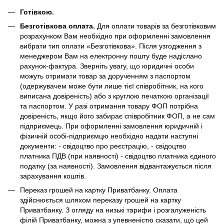
Готівкою.
Безготівкова оплата.
Для оплати товарів за безготівковим
розрахунком Вам необхідно при оформленні замовлення
вибрати тип оплати «Безготівкова». Після узгодження з
менеджером Вам на електронну пошту буде надіслано
рахунок-фактура. Зверніть увагу, що юридичні особи
можуть отримати товар за дорученням з паспортом
(одержувачем може бути лише тієї співробітник, на кого
виписана довіреність) або з круглою печаткою організації
та паспортом. У разі отримання товару ФОП потрібна
довіреність, якщо його забирає співробітник ФОП, а не сам
підприємець. При оформленні замовлення юридичній і
фізичній особі-підприємцю необхідно надати наступні
документи: - свідоцтво про реєстрацію, - свідоцтво
платника ПДВ (при наявності) - свідоцтво платника єдиного
податку (за наявності). Замовлення відвантажується після
зарахування коштів.
Переказ грошей на картку Приватбанку. Оплата
здійснюється шляхом переказу грошей на картку
Приватбанку. З огляду на низькі тарифи і розгалуженість
філій Приватбанку, можна з упевненістю сказати, що цей