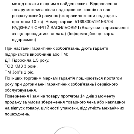
метод оплати є одним з найдешевших. Відправлення
товару можлива після надходження коштів на наш
розрахунковий рахунок (як правило кошти надходять
протягом 10 хв). Номер картки: 5169330519156704
РАДКЕВИЧ СЕРГІЙ ВАСИЛЬОВИЧ (Вказуючи в призначенні
за що проводитися оплата) (Інформаційно це карта
підприємця)
При настанні гарантійних зобов'язань, діють гарантії
підприємств виробників або ТМ:
ДП Гідросила 1,5 року.
ТОВ КМЗ 3 роки.
ТМ Job"s 1 рік.
По інших торговим маркам гарантія поширюється протягом
року при дотриманні гарантійних зобов'язань і сервісного
обслуговування.
Повернення і заміна товару протягом 14 днів з моменту
продажу за умови збереження товарного чека або накладної
на відпуск товару, цілісності упаковки, відсутність механічних
пошкоджень.