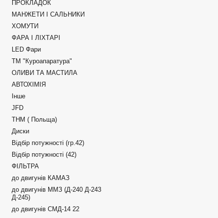
ПРОКЛАДОК
МАНЖЕТИ І САЛЬНИКИ
ХОМУТИ
ФАРА І ЛІХТАРІ
LED Фари
ТМ "Куроапаратура"
ОЛИВИ ТА МАСТИЛА
АВТОХІМІЯ
Інше
JFD
ТНМ ( Польща)
Диски
Відбір потужності (гр.42)
Відбір потужності (42)
ФІЛЬТРА
до двигунів КАМАЗ
до двигунів ММЗ (Д-240 Д-243
Д-245)
до двигунів СМД-14 22