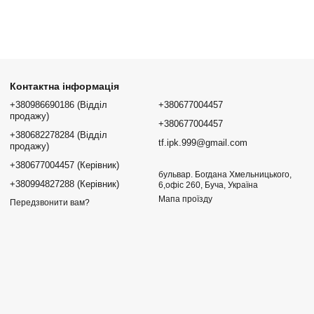
Контактна інформація
+380986690186 (Відділ
+380677004457
продажу)
+380677004457
+380682278284 (Відділ
tf.ipk.999@gmail.com
продажу)
+380677004457 (Керівник)
бульвар. Богдана Хмельницького,
+380994827288 (Керівник)
6,офіс 260, Буча, Україна
Мапа проїзду
Передзвонити вам?