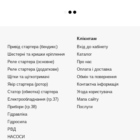
Клієнтам
Привід стартера (бендикс)
Вхід до кабінету
Шестерні та кришки кріплення
Каталог
Реле стартера (основне)
Про нас
Реле стартера (додаткове)
Оплата і доставка
Щітки та щіткотримачі
Обмін та повернення
Якір стартера (ротор)
Контактна інформація
Статор (обмотка) стартера
Угода користувача
Електрообладнання (гр.37)
Мапа сайту
Прибори (гр.38)
Послуги
Гідравліка
Гідросила
РВД
НАСОСИ