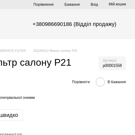
Мій кошик
Порівняння
Бажання
Вхід
+380986690186 (Відділ продажу)
 SERVICE FILTER
332/А9113 Фільтр салону Р21
льтр салону Р21
Артикул
р00001558
Порівняти
В бажання
опичувальної знижки
 швидко
 коментар