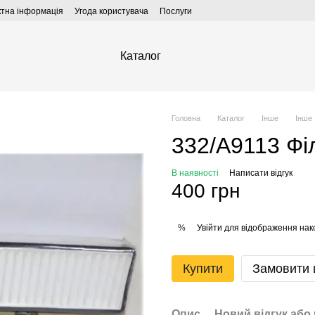
ктна інформація
Угода користувача
Послуги
Каталог
Головна
Каталог
Інше
Інше
332/А9113 Фі
В наявності
Написати відгук
400 грн
Увійти
для відображення нак
%
Купити
Замовити
Опис
Новий відгук або