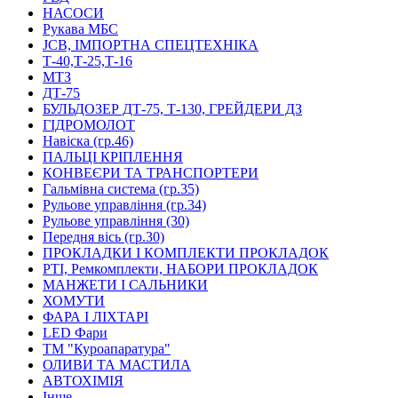
НАСОСИ
Рукава МБС
JCB, ІМПОРТНА СПЕЦТЕХНІКА
Т-40,Т-25,Т-16
МТЗ
ДТ-75
БУЛЬДОЗЕР ДТ-75, Т-130, ГРЕЙДЕРИ ДЗ
ГІДРОМОЛОТ
Навіска (гр.46)
ПАЛЬЦІ КРІПЛЕННЯ
КОНВЕЄРИ ТА ТРАНСПОРТЕРИ
Гальмівна система (гр.35)
Рульове управління (гр.34)
Рульове управління (30)
Передня вісь (гр.30)
ПРОКЛАДКИ І КОМПЛЕКТИ ПРОКЛАДОК
РТІ, Ремкомплекти, НАБОРИ ПРОКЛАДОК
МАНЖЕТИ І САЛЬНИКИ
ХОМУТИ
ФАРА І ЛІХТАРІ
LED Фари
ТМ "Куроапаратура"
ОЛИВИ ТА МАСТИЛА
АВТОХІМІЯ
Інше