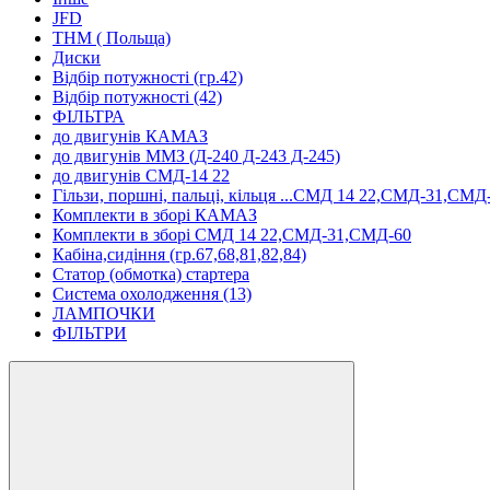
JFD
ТНМ ( Польща)
Диски
Відбір потужності (гр.42)
Відбір потужності (42)
ФІЛЬТРА
до двигунів КАМАЗ
до двигунів ММЗ (Д-240 Д-243 Д-245)
до двигунів СМД-14 22
Гільзи, поршні, пальці, кільця ...СМД 14 22,СМД-31,СМД
Комплекти в зборі КАМАЗ
Комплекти в зборі СМД 14 22,СМД-31,СМД-60
Кабіна,сидіння (гр.67,68,81,82,84)
Статор (обмотка) стартера
Система охолодження (13)
ЛАМПОЧКИ
ФІЛЬТРИ