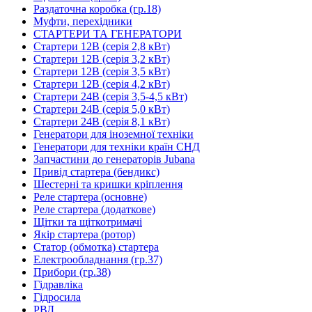
Раздаточна коробка (гр.18)
Муфти, перехідники
СТАРТЕРИ ТА ГЕНЕРАТОРИ
Стартери 12В (серія 2,8 кВт)
Стартери 12В (серія 3,2 кВт)
Стартери 12В (серія 3,5 кВт)
Стартери 12В (серія 4,2 кВт)
Стартери 24В (серія 3,5-4,5 кВт)
Стартери 24В (серія 5,0 кВт)
Стартери 24В (серія 8,1 кВт)
Генератори для іноземної техніки
Генератори для техніки країн СНД
Запчастини до генераторів Jubana
Привід стартера (бендикс)
Шестерні та кришки кріплення
Реле стартера (основне)
Реле стартера (додаткове)
Щітки та щіткотримачі
Якір стартера (ротор)
Статор (обмотка) стартера
Електрообладнання (гр.37)
Прибори (гр.38)
Гідравліка
Гідросила
РВД