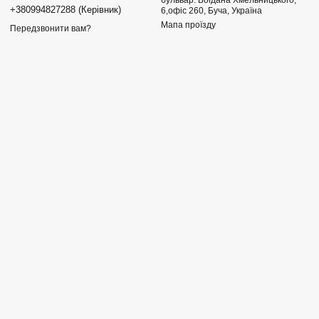
бульвар. Богдана Хмельницького,
+380994827288 (Керівник)
6,офіс 260, Буча, Україна
Мапа проїзду
Передзвонити вам?