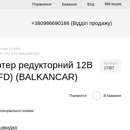
Мій кошик
Порівняння
Бажання
Вхід
+380986690186 (Відділ продажу)
серія 3,5 кВт)
 кВт (TM JFD) (BALKANCAR)
тер редукторний 12В
Артикул
17357
JFD) (BALKANCAR)
Порівняти
В бажання
опичувальної знижки
 швидко