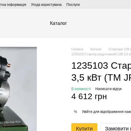
ктна інформація
Угода користувача
Послуги
Каталог
Головна
Каталог
Стартери 12В (
1235103 Стартер редукторний 12В 3,5
1235103 Стар
3,5 кВт (TM 
В наявності
Написати відгук
4 612 грн
Увійти
для відображення нак
%
Купити
Замовити