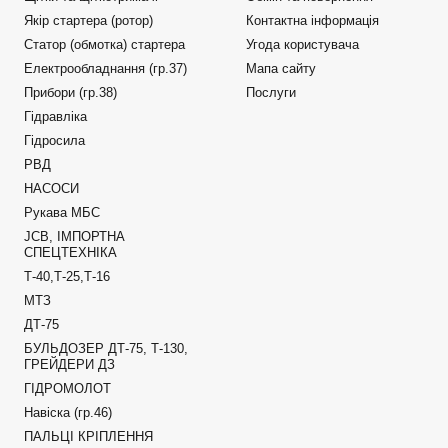
Якір стартера (ротор)
Контактна інформація
Статор (обмотка) стартера
Угода користувача
Електрообладнання (гр.37)
Мапа сайту
Прибори (гр.38)
Послуги
Гідравліка
Гідросила
РВД
НАСОСИ
Рукава МБС
JCB, ІМПОРТНА
СПЕЦТЕХНІКА
Т-40,Т-25,Т-16
МТЗ
ДТ-75
БУЛЬДОЗЕР ДТ-75, Т-130,
ГРЕЙДЕРИ ДЗ
ГІДРОМОЛОТ
Навіска (гр.46)
ПАЛЬЦІ КРІПЛЕННЯ