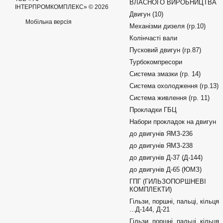
ВЛАСНОГО ВИРОБНИЦТВА
ІНТЕРПРОМКОМПЛЕКС» © 2026
Двигун (10)
Мобільна версія
Механізми дизеля (гр.10)
Колінчасті вали
Пусковий двигун (гр.87)
Турбокомпресори
Система змазки (гр. 14)
Система охолодження (гр.13)
Система живлення (гр. 11)
Прокладки ГБЦ
Набори прокладок на двигун
до двигунів ЯМЗ-236
до двигунів ЯМЗ-238
до двигунів Д-37 (Д-144)
до двигунів Д-65 (ЮМЗ)
ГПГ (ГИЛЬЗОПОРШНЕВІ
КОМПЛЕКТИ)
Гільзи, поршні, пальці, кільця
...Д-144, Д-21
Гільзи, поршні, пальці, кільця