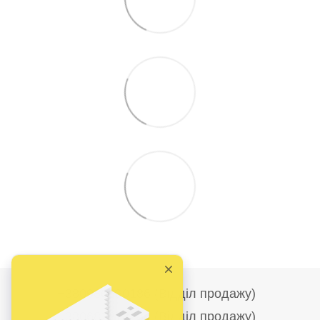
+380986690186 (Відділ продажу)
+380682278284 (Відділ продажу)