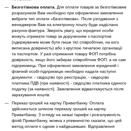
Безготівкова оплата.
Для оплати товарів за безготівковим
розрахунком Вам необхідно при оформленні замовлення
вибрати тип оплати «Безготівкова». Після узгодження з
менеджером Вам на електронну пошту буде надіслано
рахунок-фактура. Зверніть увагу, що юридичні особи
можуть отримати товар за дорученням з паспортом
(одержувачем може бути лише тієї співробітник, на кого
виписана довіреність) або з круглою печаткою організації
та паспортом. У разі отримання товару ФОП потрібна
довіреність, якщо його забирає співробітник ФОП, а не сам
підприємець. При оформленні замовлення юридичній і
фізичній особі-підприємцю необхідно надати наступні
документи: - свідоцтво про реєстрацію, - свідоцтво
платника ПДВ (при наявності) - свідоцтво платника єдиного
податку (за наявності). Замовлення відвантажується після
зарахування коштів.
Переказ грошей на картку Приватбанку. Оплата
здійснюється шляхом переказу грошей на картку
Приватбанку. З огляду на низькі тарифи і розгалуженість
філій Приватбанку, можна з упевненістю сказати, що цей
метод оплати є одним з найдешевших. Відправлення