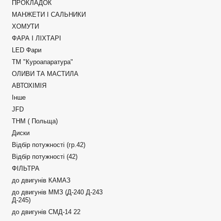
ПРОКЛАДОК
МАНЖЕТИ І САЛЬНИКИ
ХОМУТИ
ФАРА І ЛІХТАРІ
LED Фари
ТМ "Куроапаратура"
ОЛИВИ ТА МАСТИЛА
АВТОХІМІЯ
Інше
JFD
ТНМ ( Польща)
Диски
Відбір потужності (гр.42)
Відбір потужності (42)
ФІЛЬТРА
до двигунів КАМАЗ
до двигунів ММЗ (Д-240 Д-243
Д-245)
до двигунів СМД-14 22