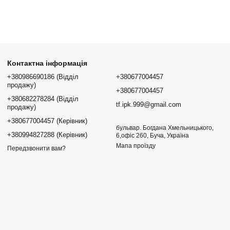
Контактна інформація
+380986690186 (Відділ
+380677004457
продажу)
+380677004457
+380682278284 (Відділ
tf.ipk.999@gmail.com
продажу)
+380677004457 (Керівник)
бульвар. Богдана Хмельницького,
+380994827288 (Керівник)
6,офіс 260, Буча, Україна
Мапа проїзду
Передзвонити вам?