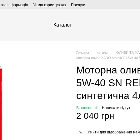
ктна інформація
Угода користувача
Послуги
Каталог
Головна
Каталог
ОЛИВИ ТА М
Моторна олива XADO Atomic Oil 5W-40
Моторна олив
5W-40 SN R
синтетична 4
В наявності
Написати відгук
2 040 грн
Увійти
для відображення нак
%