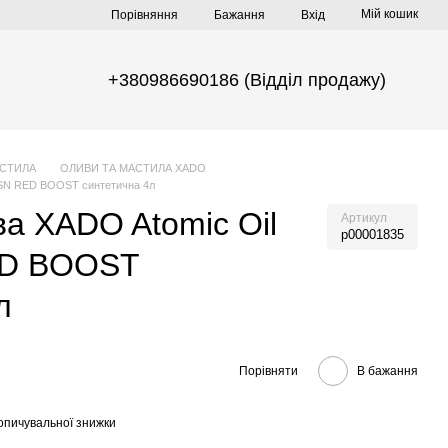
Мій кошик
Порівняння
Бажання
Вхід
+380986690186 (Відділ продажу)
АСТИЛА
ОЛИВИ ТА МАСТИЛА XADO
 SN RED BOOST синтетична 4л
а XADO Atomic Oil
Артикул
р00001835
ED BOOST
л
Порівняти
В бажання
опичувальної знижки