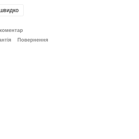
 швидко
 коментар
антія
Повернення