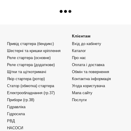
Клієнтам
Привід стартера (бендикс)
Вхід до кабінету
Шестерні та кришки кріплення
Каталог
Реле стартера (основне)
Про нас
Реле стартера (додаткове)
Оплата і доставка
Щітки та щіткотримачі
Обмін та повернення
Якір стартера (ротор)
Контактна інформація
Статор (обмотка) стартера
Угода користувача
Електрообладнання (гр.37)
Мапа сайту
Прибори (гр.38)
Послуги
Гідравліка
Гідросила
РВД
НАСОСИ