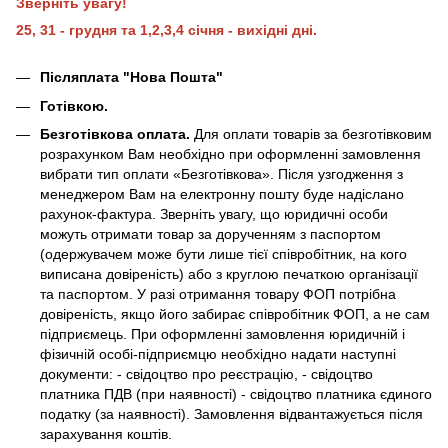
Зверніть увагу!
25, 31 - грудня та 1,2,3,4 січня - вихідні дні.
Післяплата "Нова Пошта"
Готівкою.
Безготівкова оплата.
Для оплати товарів за безготівковим
розрахунком Вам необхідно при оформленні замовлення
вибрати тип оплати «Безготівкова». Після узгодження з
менеджером Вам на електронну пошту буде надіслано
рахунок-фактура. Зверніть увагу, що юридичні особи
можуть отримати товар за дорученням з паспортом
(одержувачем може бути лише тієї співробітник, на кого
виписана довіреність) або з круглою печаткою організації
та паспортом. У разі отримання товару ФОП потрібна
довіреність, якщо його забирає співробітник ФОП, а не сам
підприємець. При оформленні замовлення юридичній і
фізичній особі-підприємцю необхідно надати наступні
документи: - свідоцтво про реєстрацію, - свідоцтво
платника ПДВ (при наявності) - свідоцтво платника єдиного
податку (за наявності). Замовлення відвантажується після
зарахування коштів.