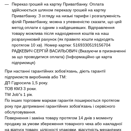
Переказ грошей на картку Приватбанку. Оплата
здійснюється шляхом переказу грошей на картку
Приватбанку. З огляду на низькі тарифи і розгалуженість
філій Приватбанку, можна з упевненістю сказати, що цей
метод оплати є одним з найдешевших. Відправлення
товару можлива після надходження коштів на наш
розрахунковий рахунок (як правило кошти надходять
протягом 10 хв). Номер картки: 5169330519156704
РАДКЕВИЧ СЕРГІЙ ВАСИЛЬОВИЧ (Вказуючи в призначенні
за що проводитися оплата) (Інформаційно це карта
підприємця)
При настанні гарантійних зобов'язань, діють гарантії
підприємств виробників або ТМ:
ДП Гідросила 1,5 року.
ТОВ КМЗ 3 роки.
ТМ Job"s 1 рік.
По інших торговим маркам гарантія поширюється протягом
року при дотриманні гарантійних зобов'язань і сервісного
обслуговування.
Повернення і заміна товару протягом 14 днів з моменту
продажу за умови збереження товарного чека або накладної
на відпуск товару, цілісності упаковки, відсутність механічних