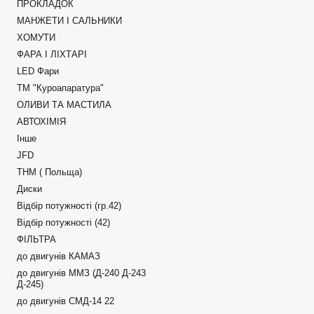
ПРОКЛАДОК
МАНЖЕТИ І САЛЬНИКИ
ХОМУТИ
ФАРА І ЛІХТАРІ
LED Фари
ТМ "Куроапаратура"
ОЛИВИ ТА МАСТИЛА
АВТОХІМІЯ
Інше
JFD
ТНМ ( Польща)
Диски
Відбір потужності (гр.42)
Відбір потужності (42)
ФІЛЬТРА
до двигунів КАМАЗ
до двигунів ММЗ (Д-240 Д-243
Д-245)
до двигунів СМД-14 22