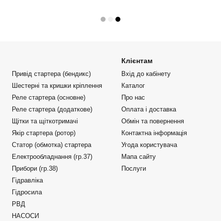
Клієнтам
Привід стартера (бендикс)
Вхід до кабінету
Шестерні та кришки кріплення
Каталог
Реле стартера (основне)
Про нас
Реле стартера (додаткове)
Оплата і доставка
Щітки та щіткотримачі
Обмін та повернення
Якір стартера (ротор)
Контактна інформація
Статор (обмотка) стартера
Угода користувача
Електрообладнання (гр.37)
Мапа сайту
Прибори (гр.38)
Послуги
Гідравліка
Гідросила
РВД
НАСОСИ