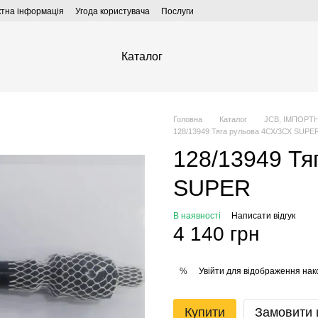
ктна інформація
Угода користувача
Послуги
Каталог
Головна
Каталог
JCB, ІМПОРТ
128/13949 Тяга рульова 4СХ/3СХ SUPE
128/13949 Тя
SUPER
В наявності
Написати відгук
4 140 грн
Увійти
для відображення нак
%
Купити
Замовити