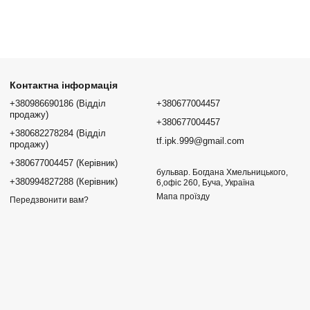
Контактна інформація
+380986690186 (Відділ
+380677004457
продажу)
+380677004457
+380682278284 (Відділ
tf.ipk.999@gmail.com
продажу)
+380677004457 (Керівник)
бульвар. Богдана Хмельницького,
+380994827288 (Керівник)
6,офіс 260, Буча, Україна
Мапа проїзду
Передзвонити вам?