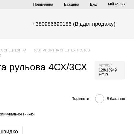
Мій кошик
Порівняння
Бажання
Вхід
+380986690186 (Відділ продажу)
НА СПЕЦТЕХНІКА
JCB, ІМПОРТНА СПЕЦТЕХНІКА JCB
R
га рульова 4СХ/3СХ
Артикул
128/13949
НС R
Порівняти
В бажання
опичувальної знижки
 швидко